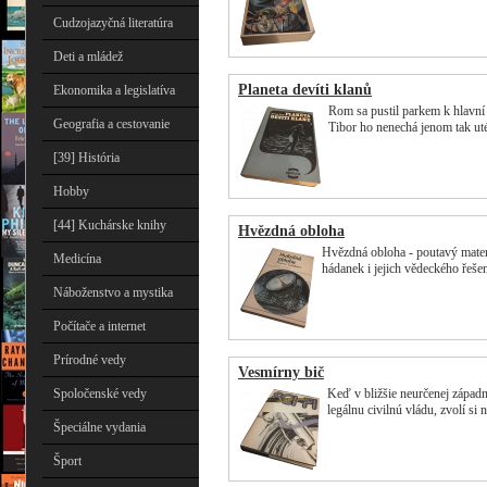
Cudzojazyčná literatúra
Deti a mládež
Planeta devíti klanů
Ekonomika a legislatíva
Rom sa pustil parkem k hlavní 
Geografia a cestovanie
Tibor ho nenechá jenom tak uté
[39] História
Hobby
[44] Kuchárske knihy
Hvězdná obloha
Hvězdná obloha - poutavý mater
Medicína
hádanek i jejich vědeckého řeše
Náboženstvo a mystika
Počítače a internet
Prírodné vedy
Vesmírny bič
Spoločenské vedy
Keď v bližšie neurčenej západn
legálnu civilnú vládu, zvolí si
Špeciálne vydania
Šport