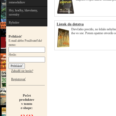
remeselníkov
Hry, hračky, hlavolamy,
suveníry
Rybolov
Lístok do detstva
Dievčatko precitlo, no ležalo nehybn
iba vo sne. Potom opatrne otvorilo o
Prihlásiť
E-mail alebo Používateľské
meno:
Heslo:
Zabudli ste heslo?
Registrovať
Počet
produktov
v tomto
e-shope: