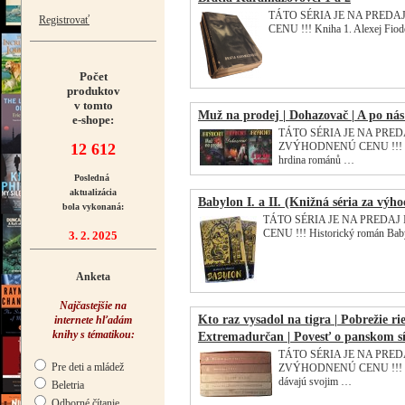
TÁTO SÉRIA JE NA PREDAJ 
Registrovať
CENU !!! Kniha 1. Alexej Fiod
Počet
produktov
v tomto
Muž na prodej | Dohazovač | A po ná
e-shope:
TÁTO SÉRIA JE NA PREDAJ
12 612
ZVÝHODNENÚ CENU !!! Muž 
hrdina románů …
Posledná
aktualizácia
Babylon I. a II. (Knižná séria za výh
bola vykonaná:
TÁTO SÉRIA JE NA PREDAJ I
CENU !!! Historický román Bab
3. 2. 2025
Anketa
Najčastejšie na
Kto raz vysadol na tigra | Pobrežie ri
internete hľadám
knihy s tématikou:
Extremadurčan | Povesť o panskom sí
TÁTO SÉRIA JE NA PREDAJ
Pre deti a mládež
ZVÝHODNENÚ CENU !!! Kto ra
dávajú svojim …
Beletria
Odborné čítanie