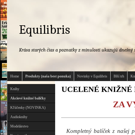
Equilibris
Krása starých čias a poznatky z minulosti ukazujú dnešný s
Home
Produkty (naša best ponuka)
Novinky v Equilibris
Blší trh
Kn
UCELENÉ KNIŽNÉ B
Knihy
Akciové knižné balíčky
ZA 
Kľúčenky (NOVINKA)
Audioknihy
Modelárstvo
Kompletný balíček z našej p