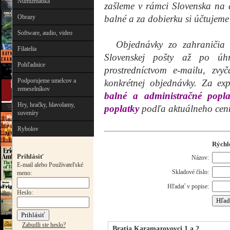
Numizmatika
zašleme v rámci Slovenska na 
Obrazy
balné a za dobierku si účtujeme
Software, audio, video
Objednávky zo zahraničia ex
Filatelia
Slovenskej pošty až po úhra
Pohľadnice
prostredníctvom e-mailu, zvy
Podporujeme umelcov a
konkrétnej objednávky. Za exp
remeselníkov
balné a administračné popla
Hry, hračky, hlavolamy,
poplatky
podľa aktuálneho cenn
suveníry
Rybolov
Rýchl
Prihlásiť
Názov:
E-mail alebo Používateľské
Skladové číslo:
meno:
Hľadať v popise:
Heslo:
Zabudli ste heslo?
Bratia Karamazovovci 1 a 2