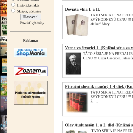
Historické fakta
Deviata vlna I. a II.
Skriptá, učebnice
TÁTO SÉRIA JE NA PREDAJ 
ZVÝHODNENÚ CENU !!! Povi
Pozrieť výsledky
ale keď Mary …
Reklama:
Verne vo štvorici 1. (Knižná séria za
TÁTO SÉRIA JE NA PREDAJ IB
CENU !!! Cézar Cascabel, Pätnásť
Příruční slovník naučný 1-4 diel. (Kn
TÁTO SÉRIA JE NA PREDAJ 
ZVÝHODNENÚ CENU !!! Příruč
Ž. …
Olav Audunssön 1. a 2. diel (Knižná 
TÁTO SÉRIA JE NA PREDAJ