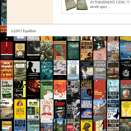
ZVÝHODNENÚ CENU !!! "Navž
skvelé opisy …
(c)2011 Equilibris