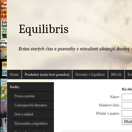
Equilibris
Krása starých čias a poznatky z minulosti ukazujú dnešný s
Home
Produkty (naša best ponuka)
Novinky v Equilibris
Blší trh
Kn
Knihy
Rýchl
Próza a poézia
Názov:
Cudzojazyčná literatúra
Skladové číslo:
Hľadať v popise:
Deti a mládež
Ekonomika a legislatíva