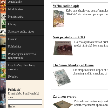
Audioknihy
Veľká rodina opíc
Modelárstvo
Keby sme chceli viac poznať minulosť
"História" do minulosti po stopách r
Numizmatika
Obrazy
Software, audio, video
Naši priatelia zo ZOO
Filatelia
Do zoologických záhrad pric
medzi nimi takí, čo sa zaujím
Pohľadnice
Podporujeme umelcov a
remeselníkov
The Snow Monkey at Home
Hry, hračky, hlavolamy,
suveníry
The steep mountain slopes of th
chattering and lip-smacking o
Rybolov
Prihlásiť
E-mail alebo Používateľské
Za divou zverou
meno:
Pri sledovaní neškodnej zveri
opatrne vychádzať zpoza obz
Heslo: