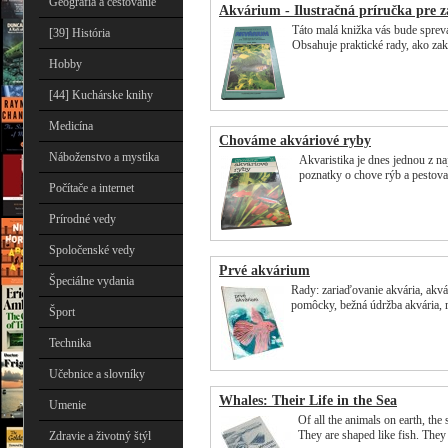
Geografia a cestovanie
Akvárium - Ilustračná príručka pre z
Táto malá knižka vás bude sprevá
[39] História
Obsahuje praktické rady, ako za
Hobby
[44] Kuchárske knihy
Medicína
Chováme akváriové ryby
Náboženstvo a mystika
Akvaristika je dnes jednou z na
poznatky o chove rýb a pestovan
Počítače a internet
Prírodné vedy
Spoločenské vedy
Prvé akvárium
Špeciálne vydania
Rady: zariaďovanie akvária, akvár
pomôcky, bežná údržba akvária, 
Šport
Technika
Učebnice a slovníky
Whales: Their Life in the Sea
Umenie
Of all the animals on earth, the
They are shaped like fish. Th
Zdravie a životný štýl