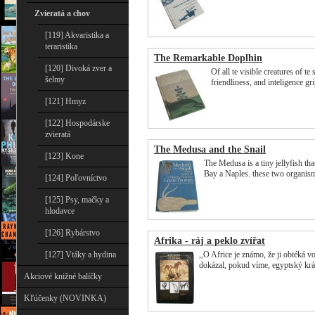
Zvieratá a chov
[119] Akvaristika a
teraristika
The Remarkable Doplhin
[120] Divoká zver a
Of all te visible creatures of te
šelmy
friendliness, and inteligence g
[121] Hmyz
[122] Hospodárske
zvieratá
The Medusa and the Snail
[123] Kone
The Medusa is a tiny jellyfish that
Bay a Naples. these two organis
[124] Poľovníctvo
[125] Psy, mačky a
hlodavce
[126] Rybárstvo
Afrika - ráj a peklo zvířat
[127] Vtáky a hydina
,,O Africe je známo, že ji obtéká v
dokázal, pokud víme, egyptský kr
Akciové knižné balíčky
Kľúčenky (NOVINKA)