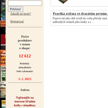
Pravěká zvířata ve dvacátém prvním s
Zabudli ste heslo?
Poprvé mě jako dítě uvedl do světa přírody muž j
Registrovať
zažloutlých stránek jeho knihy a z …
Počet
produktov
v tomto
e-shope:
12 612
Posledná
aktualizácia
bola vykonaná:
3. 2. 2025
Anketa
Najčastejšie na
internete hľadám
knihy s tématikou: