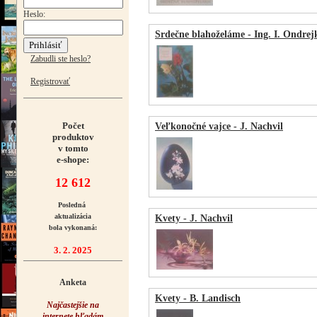
Heslo:
Srdečne blahoželáme - Ing. I. Ondrej
Zabudli ste heslo?
Registrovať
Počet
Veľkonočné vajce - J. Nachvil
produktov
v tomto
e-shope:
12 612
Posledná
aktualizácia
Kvety - J. Nachvil
bola vykonaná:
3. 2. 2025
Anketa
Kvety - B. Landisch
Najčastejšie na
internete hľadám