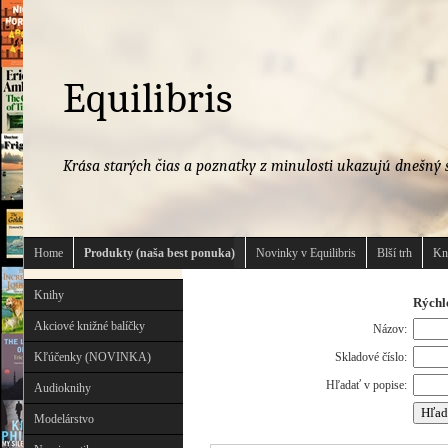
Equilibris
Krása starých čias a poznatky z minulosti ukazujú dnešný s
Home
Produkty (naša best ponuka)
Novinky v Equilibris
Blší trh
Kn
Knihy
Rýchl
Akciové knižné balíčky
Názov:
Kľúčenky (NOVINKA)
Skladové číslo:
Hľadať v popise:
Audioknihy
Modelárstvo