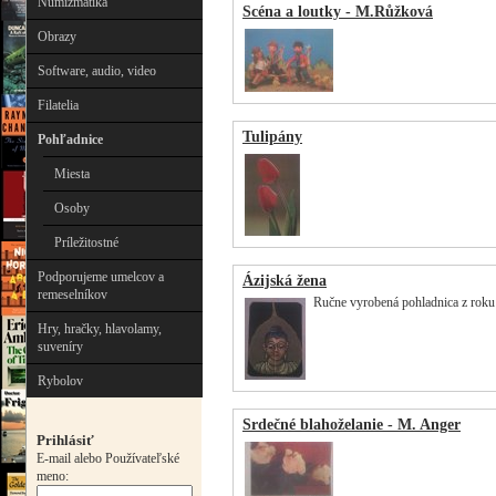
Numizmatika
Scéna a loutky - M.Růžková
Obrazy
Software, audio, video
Filatelia
Tulipány
Pohľadnice
Miesta
Osoby
Príležitostné
Podporujeme umelcov a
Ázijská žena
remeselníkov
Ručne vyrobená pohladnica z roku
Hry, hračky, hlavolamy,
suveníry
Rybolov
Srdečné blahoželanie - M. Anger
Prihlásiť
E-mail alebo Používateľské
meno: