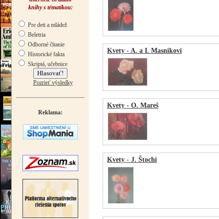
knihy s tématikou:
Pre deti a mládež
Beletria
Odborné čítanie
Kvety - A. a I. Masnikovi
Historické fakta
Skriptá, učebnice
Pozrieť výsledky
Kvety - O. Mareš
Reklama:
Kvety - J. Štochi