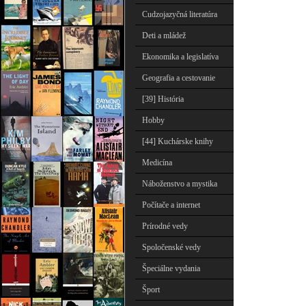
Cudzojazyčná literatúra
Deti a mládež
Ekonomika a legislatíva
Geografia a cestovanie
[39] História
Hobby
[44] Kuchárske knihy
Medicína
Náboženstvo a mystika
Počítače a internet
Prírodné vedy
Spoločenské vedy
Špeciálne vydania
Šport