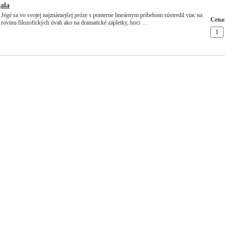
ala
Jégé sa vo svojej najznámejšej próze s pomerne lineárnym príbehom sústredil viac na
Cena
rovinu filozofických úvah ako na dramatické zápletky, hoci …