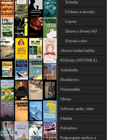
Technika
Učebnice a slovníky
Umenie
Zdravie a životný štýl
Zvieratá a chov
Akciové knižné balíčky
Kľúčenky (NOVINKA)
Audioknihy
Modelárstvo
Numizmatika
Obrazy
Software, audio, video
Filatelia
Pohľadnice
Podporujeme umelcov a