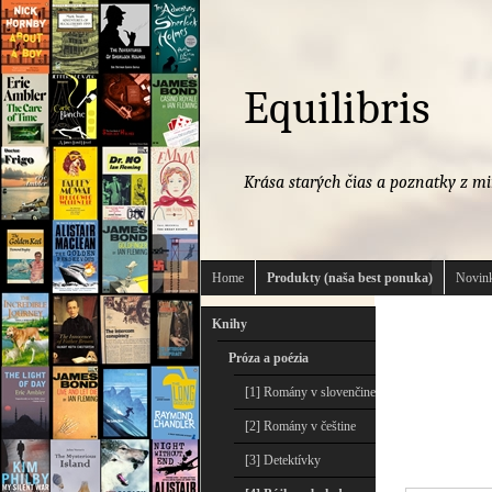
Equilibris
Krása starých čias a poznatky z mi
Home
Produkty (naša best ponuka)
Novink
Knihy
Próza a poézia
[1] Romány v slovenčine
[2] Romány v češtine
[3] Detektívky