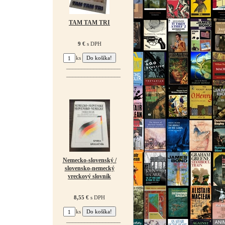
TAM TAM TRI
9 €
s DPH
ks
¯¯¯¯¯¯¯¯¯¯¯¯¯¯¯¯¯¯
¯¯¯¯¯¯¯¯¯¯¯¯¯¯¯¯¯¯
Nemecko-slovenský /
slovensko-nemecký
vreckový slovník
8,55 €
s DPH
ks