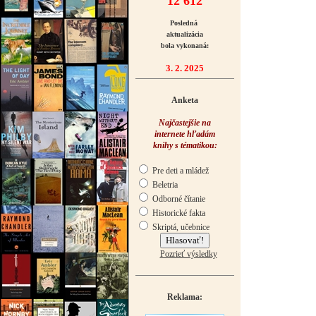
12 612
Posledná
aktualizácia
bola vykonaná:
3. 2. 2025
Anketa
Najčastejšie na
internete hľadám
knihy s tématikou:
Pre deti a mládež
Beletria
Odborné čítanie
Historické fakta
Skriptá, učebnice
Pozrieť výsledky
Reklama: