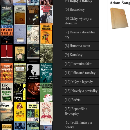
[4] Bájky a balady
Adam Šang
[5] Bestsellery
[6] Citáty, výroky a
aforizmy
[7] Dráma a divadelné
hry
[8] Humor a satira
[9] Komiksy
[10] Literatúra faktu
[11] Ľúbostné romány
[12] Mýty a legendy
[13] Novely a poviedky
[14] Poézia
[15] Reportáže a
životopisy
[16] Scifi, fantasy a
horory