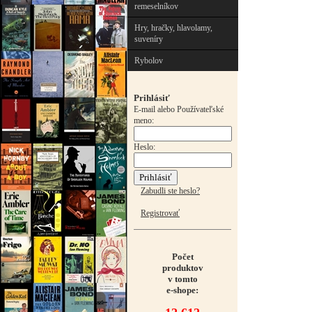
remeselníkov
Hry, hračky, hlavolamy,
suveníry
Rybolov
Prihlásiť
E-mail alebo Používateľské
meno:
Heslo:
Zabudli ste heslo?
Registrovať
Počet
produktov
v tomto
e-shope: