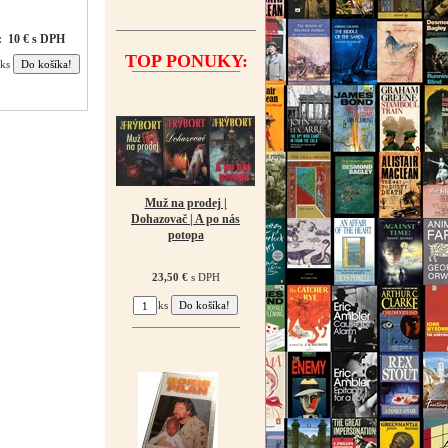
:
10 € s DPH
TOP PONUKY:
ks
¯¯¯¯¯¯¯¯¯¯¯¯¯¯¯¯¯¯
Muž na prodej |
Dohazovač | A po nás
potopa
23,50 €
s DPH
ks
¯¯¯¯¯¯¯¯¯¯¯¯¯¯¯¯¯¯