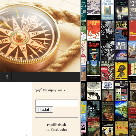
¶
Nákupný košík
Hľadať!
equilibris.sk
na Facebooku