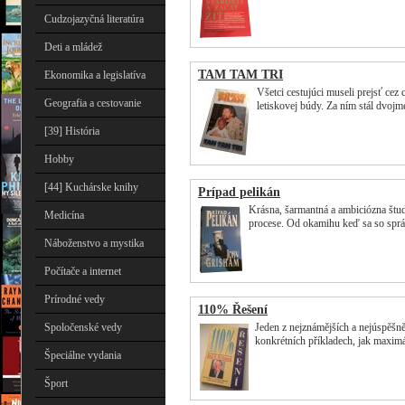
Cudzojazyčná literatúra
Deti a mládež
TAM TAM TRI
Ekonomika a legislatíva
Všetci cestujúci museli prejsť cez 
Geografia a cestovanie
letiskovej búdy. Za ním stál dvoj
[39] História
Hobby
[44] Kuchárske knihy
Prípad pelikán
Krásna, šarmantná a ambiciózna štu
Medicína
procese. Od okamihu keď sa so spr
Náboženstvo a mystika
Počítače a internet
Prírodné vedy
110% Řešení
Spoločenské vedy
Jeden z nejznámějších a nejúspěšn
konkrétních příkladech, jak maxim
Špeciálne vydania
Šport