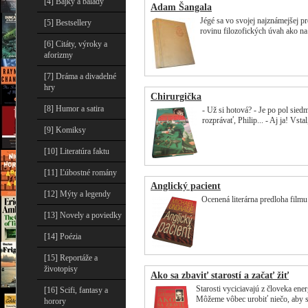
[4] Bájky a balady
Adam Šangala
Jégé sa vo svojej najznámejšej p
[5] Bestsellery
rovinu filozofických úvah ako na
[6] Citáty, výroky a
aforizmy
[7] Dráma a divadelné
hry
Chirurgička
[8] Humor a satira
- Už si hotová? - Je po pol sie
rozprávať, Philip... - Aj ja! Vst
[9] Komiksy
[10] Literatúra faktu
[11] Ľúbostné romány
Anglický pacient
[12] Mýty a legendy
Ocenená literárna predloha film
[13] Novely a poviedky
[14] Poézia
[15] Reportáže a
životopisy
Ako sa zbaviť starostí a začať žiť
Starosti vyciciavajú z človeka ene
[16] Scifi, fantasy a
Môžeme vôbec urobiť niečo, aby s
horory