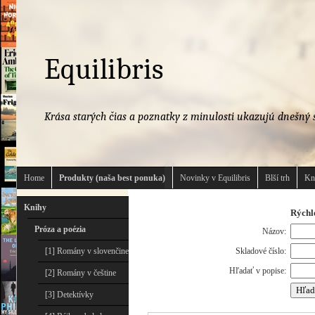
Equilibris
Krása starých čias a poznatky z minulosti ukazujú dnešný s
Home
Produkty (naša best ponuka)
Novinky v Equilibris
Blší trh
Kn
Knihy
Rýchl
Próza a poézia
Názov:
[1] Romány v slovenčine
Skladové číslo:
Hľadať v popise:
[2] Romány v češtine
[3] Detektívky