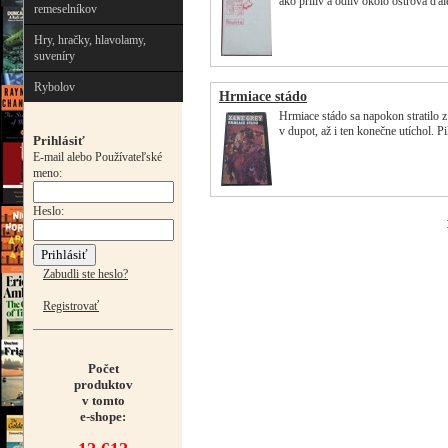
ako príliv a odliv okolo ostrova ď
remeselníkov
Hry, hračky, hlavolamy,
suveníry
Rybolov
Hrmiace stádo
Hrmiace stádo sa napokon stratilo 
v dupot, až i ten konečne utíchol. P
Prihlásiť
E-mail alebo Používateľské
meno:
Heslo:
Zabudli ste heslo?
Registrovať
Počet
produktov
v tomto
e-shope: