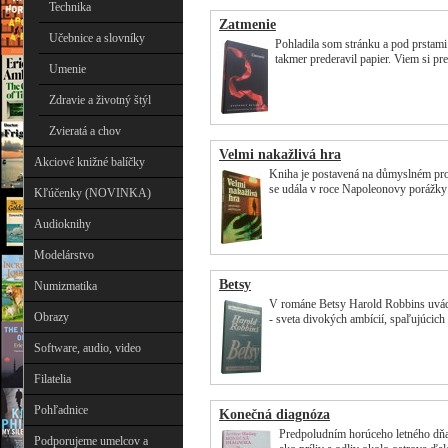
Technika
Zatmenie
Učebnice a slovníky
Pohladila som stránku a pod prstami s
takmer prederavil papier. Viem si pr
Umenie
Zdravie a životný štýl
Zvieratá a chov
Velmi nakažlivá hra
Akciové knižné balíčky
Kniha je postavená na důmyslném prol
se udála v roce Napoleonovy porážk
Kľúčenky (NOVINKA)
Audioknihy
Modelárstvo
Betsy
Numizmatika
V románe Betsy Harold Robbins uvád
Obrazy
- sveta divokých ambícií, spaľujúcich 
Software, audio, video
Filatelia
Pohľadnice
Konečná diagnóza
Predpoludním horúceho letného dňa 
Podporujeme umelcov a