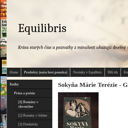
Equilibris
Krása starých čias a poznatky z minulosti ukazujú dnešný s
Home
Produkty (naša best ponuka)
Novinky v Equilibris
Blší trh
Kn
Sokyňa Márie Terézie - Gr
Knihy
Próza a poézia
[1] Romány v
slovenčine
[2] Romány v češtine
[3] Detektívky