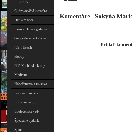
horory
Cudzojazyčná literatúra
Komentáre - Sokyňa Márie T
Deti a mládež
Ekonomika a legislatíva
Geografia a cestovanie
Pridať komen
[39] História
Hobby
[44] Kuchárske knihy
Medicína
Náboženstvo a mystika
Počítače a internet
Prírodné vedy
Spoločenské vedy
Špeciálne vydania
Šport