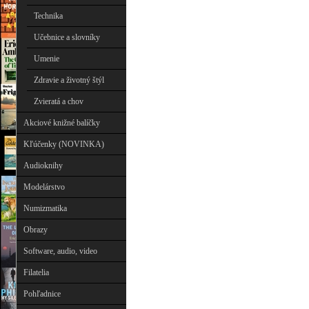
Technika
Učebnice a slovníky
Umenie
Zdravie a životný štýl
Zvieratá a chov
Akciové knižné balíčky
Kľúčenky (NOVINKA)
Audioknihy
Modelárstvo
Numizmatika
Obrazy
Software, audio, video
Filatelia
Pohľadnice