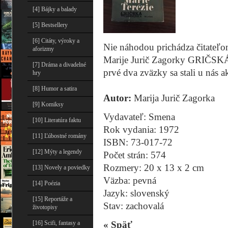
[4] Bájky a balady
[5] Bestsellery
[6] Citáty, výroky a
Nie náhodou prichádza čitateľo
aforizmy
Marije Jurič Zagorky GRIČSK
[7] Dráma a divadelné
prvé dva zväzky sa stali u nás 
hry
[8] Humor a satira
Autor:
Marija Jurič Zagorka
[9] Komiksy
Vydavateľ: Smena
[10] Literatúra faktu
Rok vydania: 1972
[11] Ľúbostné romány
ISBN: 73-017-72
[12] Mýty a legendy
Počet strán: 574
Rozmery: 20 x 13 x 2 cm
[13] Novely a poviedky
Väzba: pevná
[14] Poézia
Jazyk: slovenský
[15] Reportáže a
Stav: zachovalá
životopisy
«
Späť
[16] Scifi, fantasy a