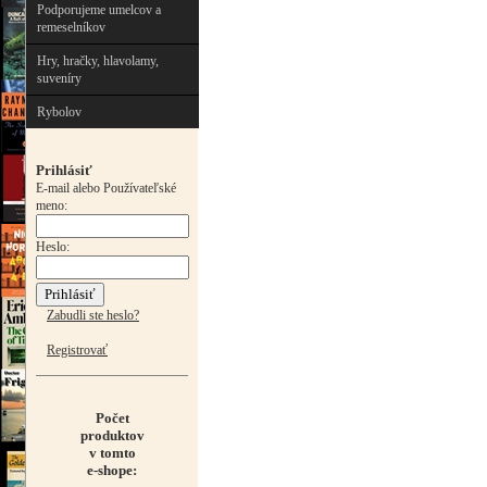
Podporujeme umelcov a
remeselníkov
Hry, hračky, hlavolamy,
suveníry
Rybolov
Prihlásiť
E-mail alebo Používateľské
meno:
Heslo:
Zabudli ste heslo?
Registrovať
Počet
produktov
v tomto
e-shope: