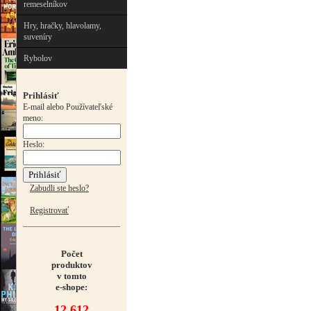
remeselníkov
Hry, hračky, hlavolamy,
suveníry
Rybolov
Prihlásiť
E-mail alebo Používateľské
meno:
Heslo:
Zabudli ste heslo?
Registrovať
Počet
produktov
v tomto
e-shope:
12 612