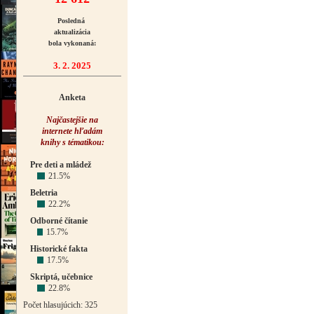
Posledná
aktualizácia
bola vykonaná:
3. 2. 2025
Anketa
Najčastejšie na
internete hľadám
knihy s tématikou:
Pre deti a mládež
21.5%
Beletria
22.2%
Odborné čítanie
15.7%
Historické fakta
17.5%
Skriptá, učebnice
22.8%
Počet hlasujúcich: 325