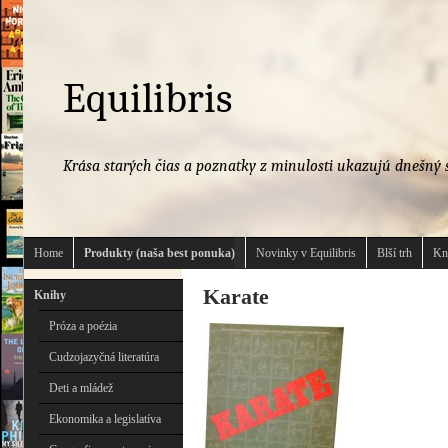
Equilibris
Krása starých čias a poznatky z minulosti ukazujú dnešný s
Home
Produkty (naša best ponuka)
Novinky v Equilibris
Blší trh
Kn
Karate
Knihy
Próza a poézia
Cudzojazyčná literatúra
Deti a mládež
Ekonomika a legislatíva