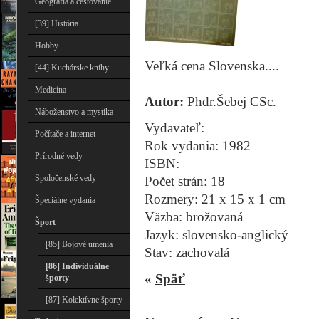
Geografia a cestovanie
[39] História
Hobby
Veľká cena Slovenska....
[44] Kuchárske knihy
Medicína
Autor:
Phdr.Šebej CSc.
Náboženstvo a mystika
Vydavateľ:
Počítače a internet
Rok vydania: 1982
Prírodné vedy
ISBN:
Spoločenské vedy
Počet strán: 18
Rozmery: 21 x 15 x 1 cm
Špeciálne vydania
Väzba: brožovaná
Šport
Jazyk: slovensko-anglický
[85] Bojové umenia
Stav: zachovalá
[86] Individuálne
«
Späť
športy
[87] Kolektívne športy