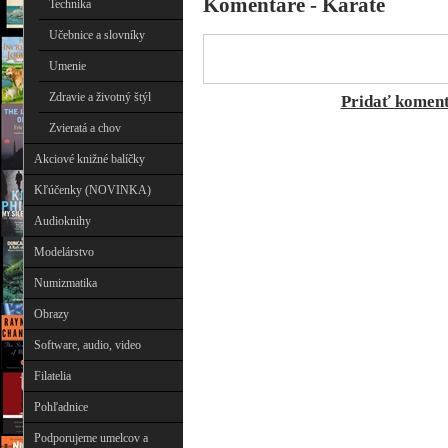
Komentáre - Karate
Technika
Učebnice a slovníky
Umenie
Zdravie a životný štýl
Pridať komen
Zvieratá a chov
Akciové knižné balíčky
Kľúčenky (NOVINKA)
Audioknihy
Modelárstvo
Numizmatika
Obrazy
Software, audio, video
Filatelia
Pohľadnice
Podporujeme umelcov a