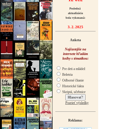
Posledná
aktualizácia
bola vykonaná:
3. 2. 2025
Anketa
Najčastejšie na
internete hľadám
knihy s tématikou:
Pre deti a mládež
Beletria
Odborné čítanie
Historické fakta
Skriptá, učebnice
Pozrieť výsledky
Reklama: