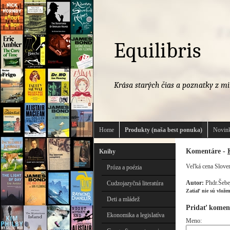
Equilibris
Krása starých čias a poznatky z mi
Home
Produkty (naša best ponuka)
Novink
Komentáre -
Knihy
Veľká cena Sloven
Próza a poézia
Autor:
Phdr.Šebe
Cudzojazyčná literatúra
Zatiaľ nie sú vlože
Deti a mládež
Pridať komen
Ekonomika a legislatíva
Meno: