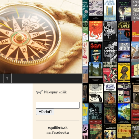
¶
Nákupný košík
Hľadať!
equilibris.sk
na Facebooku