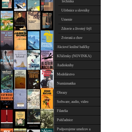
Technika
Učebnice a slovníky
Umenie
Zdravie a životný štýl
Zvieratá a chov
Akciové knižné balíčky
Kľúčenky (NOVINKA)
Audioknihy
Modelárstvo
Numizmatika
Obrazy
Software, audio, video
Filatelia
Pohľadnice
Podporujeme umelcov a