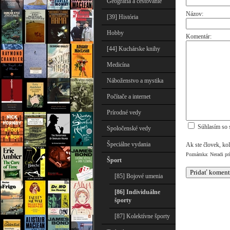
Geografia a cestovanie
Názov:
[39] História
Hobby
Komentár:
[44] Kuchárske knihy
Medicína
Náboženstvo a mystika
Počítače a internet
Prírodné vedy
Súhlasím so 
Spoločenské vedy
Špeciálne vydania
Ak ste človek, ko
Poznámka: Neradi pr
Šport
[85] Bojové umenia
[86] Individuálne
športy
[87] Kolektívne športy