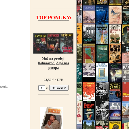
TOP PONUKY:
¯¯¯¯¯¯¯¯¯¯¯¯¯¯¯¯¯¯
Muž na prodej |
Dohazovač | A po nás
potopa
23,50 €
s DPH
openie.
ks
¯¯¯¯¯¯¯¯¯¯¯¯¯¯¯¯¯¯