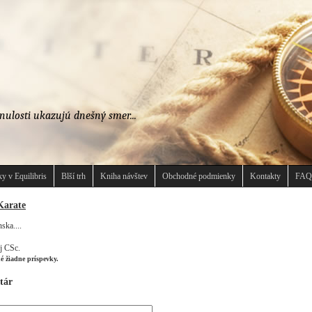
nulosti ukazujú dnešný smer...
y v Equilibris
Blší trh
Kniha návštev
Obchodné podmienky
Kontakty
FAQ
Karate
ska....
j CSc.
né žiadne príspevky.
tár