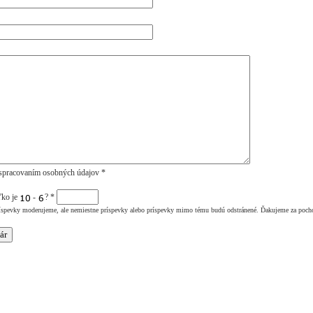
spracovaním osobných údajov *
ľko je
-
?
*
íspevky moderujeme, ale nemiestne príspevky alebo príspevky mimo tému budú odstránené. Ďakujeme za poch