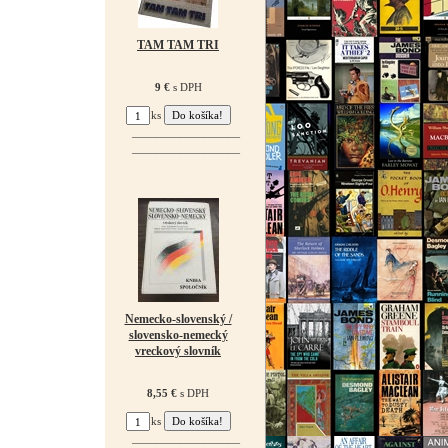
TAM TAM TRI
9 €
s DPH
ks
¯¯¯¯¯¯¯¯¯¯¯¯¯¯¯¯¯¯
¯¯¯¯¯¯¯¯¯¯¯¯¯¯¯¯¯¯
Nemecko-slovenský /
slovensko-nemecký
vreckový slovník
8,55 €
s DPH
ks