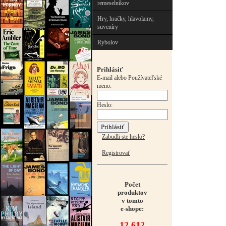
remeselníkov
Hry, hračky, hlavolamy,
suveníry
Rybolov
Prihlásiť
E-mail alebo Používateľské
meno:
Heslo:
Zabudli ste heslo?
Registrovať
Počet
produktov
v tomto
e-shope:
12 612