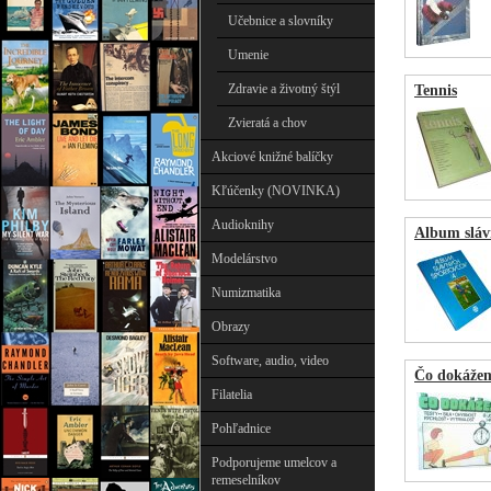
Učebnice a slovníky
Umenie
Zdravie a životný štýl
Tennis
Zvieratá a chov
Akciové knižné balíčky
Kľúčenky (NOVINKA)
Audioknihy
Album sláv
Modelárstvo
Numizmatika
Obrazy
Software, audio, video
Čo dokáže
Filatelia
Pohľadnice
Podporujeme umelcov a
remeselníkov