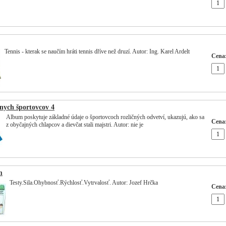
Tennis - kterak se naučím hráti tennis dříve než druzí. Autor: Ing. Karel Ardelt
Cena
nych športovcov 4
Album poskytuje základné údaje o športovcoch rozličných odvetví, ukazujú, ako sa
Cena
z obyčajných chlapcov a dievčat stali majstri. Autor: nie je
m
Testy.Sila.Ohybnosť.Rýchlosť.Vytrvalosť. Autor: Jozef Hrčka
Cena