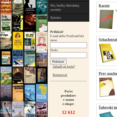
Hry, hračky, hlavolamy,
Karate
suveníry
V
Rybolov
Prihlásiť
E-mail alebo Používateľské
Schachstrat
meno:
Heslo:
Zabudli ste heslo?
Przy szach
Registrovať
Počet
produktov
v tomto
e-shope:
Šahovski i
12 612