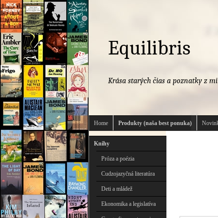
Equilibris
Krása starých čias a poznatky z mi
Home
Produkty (naša best ponuka)
Novink
Knihy
Próza a poézia
Cudzojazyčná literatúra
Deti a mládež
Ekonomika a legislatíva