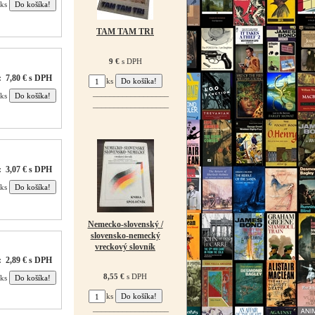
ks
TAM TAM TRI
9 €
s DPH
:
7,80 € s DPH
ks
ks
¯¯¯¯¯¯¯¯¯¯¯¯¯¯¯¯¯¯
¯¯¯¯¯¯¯¯¯¯¯¯¯¯¯¯¯¯
:
3,07 € s DPH
ks
Nemecko-slovenský /
slovensko-nemecký
vreckový slovník
:
2,89 € s DPH
8,55 €
s DPH
ks
ks