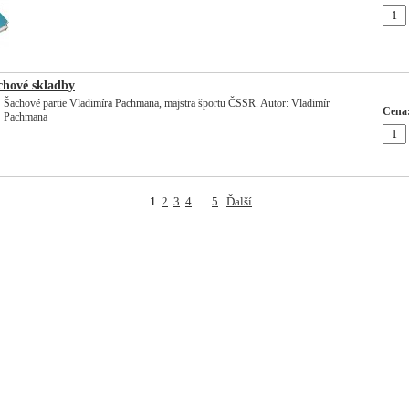
chové skladby
Šachové partie Vladimíra Pachmana, majstra športu ČSSR. Autor: Vladimír
Cena
Pachmana
1
2
3
4
…
5
Ďalší