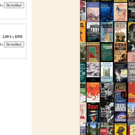
ks
:
2,09 € s DPH
ks