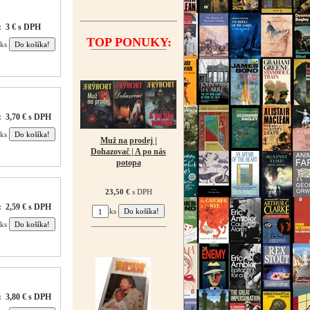
:
3 € s DPH
TOP PONUKY:
ks
¯¯¯¯¯¯¯¯¯¯¯¯¯¯¯¯¯¯
:
3,70 € s DPH
ks
Muž na prodej |
Dohazovač | A po nás
potopa
23,50 €
s DPH
:
2,59 € s DPH
ks
ks
¯¯¯¯¯¯¯¯¯¯¯¯¯¯¯¯¯¯
:
3,80 € s DPH