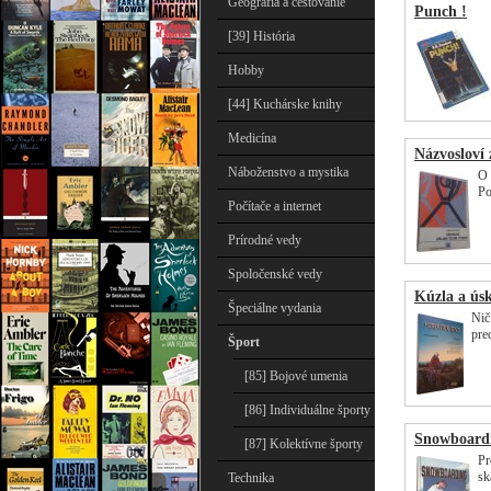
Geografia a cestovanie
Punch !
[39] História
Hobby
[44] Kuchárske knihy
Medicína
Názvosloví 
Náboženstvo a mystika
O 
Po
Počítače a internet
Prírodné vedy
Spoločenské vedy
Kúzla a úsk
Špeciálne vydania
Nič
pre
Šport
[85] Bojové umenia
[86] Individuálne športy
Snowboard
[87] Kolektívne športy
Pr
sk
Technika