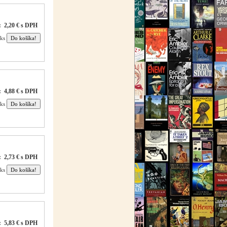
¯¯¯¯¯¯¯¯¯¯¯¯¯¯¯¯¯¯
:
2,20 € s DPH
ks
:
4,88 € s DPH
ks
:
2,73 € s DPH
ks
:
5,83 € s DPH