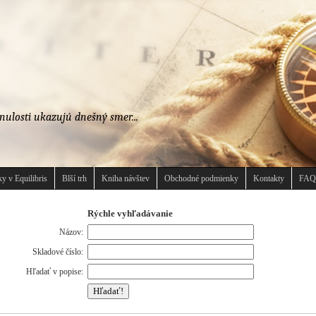
nulosti ukazujú dnešný smer...
y v Equilibris
Blší trh
Kniha návštev
Obchodné podmienky
Kontakty
FAQ
Rýchle vyhľadávanie
Názov:
Skladové číslo:
Hľadať v popise: