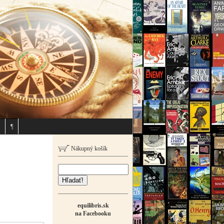
¶
Nákupný košík
Hľadať!
equilibris.sk
na Facebooku