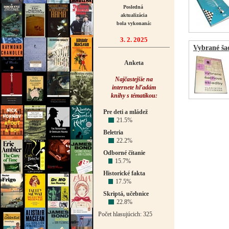
Posledná
aktualizácia
bola vykonaná:
3. 2. 2025
Vybrané ša
Anketa
Najčastejšie na
internete hľadám
knihy s tématikou:
Pre deti a mládež
21.5%
Beletria
22.2%
Odborné čítanie
15.7%
Historické fakta
17.5%
Skriptá, učebnice
22.8%
Počet hlasujúcich: 325