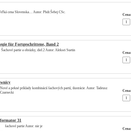
eľká cena Slovenska.... Autor: Phdr.Šebej CSc.
Cena
egie für Fortgeschrittene, Band 2
Šachové partie a obrázky, diel.2 Autor: Aleksei Suetin
Cena
ownicy
Nové a pekné príklady kombinácií šachových partií, ilustrácie. Autor: Tadeusz
Cena
Czarnecki
nformator 31
šachové partie Autor: nie je
Cena