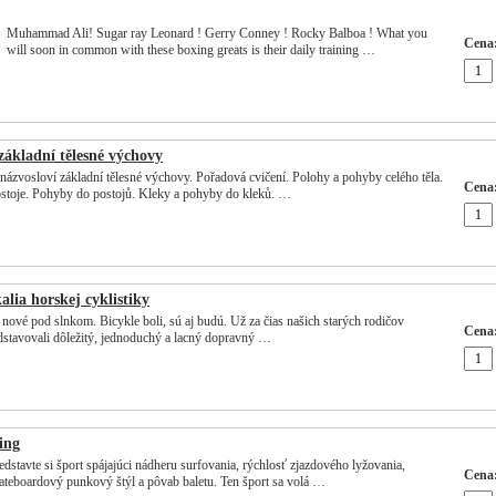
Muhammad Ali! Sugar ray Leonard ! Gerry Conney ! Rocky Balboa ! What you
Cena
will soon in common with these boxing greats is their daily training …
základní tělesné výchovy
názvosloví základní tělesné výchovy. Pořadová cvičení. Polohy a pohyby celého těla.
Cena
stoje. Pohyby do postojů. Kleky a pohyby do kleků. …
alia horskej cyklistiky
 nové pod slnkom. Bicykle boli, sú aj budú. Už za čias našich starých rodičov
Cena
dstavovali dôležitý, jednoduchý a lacný dopravný …
ing
edstavte si šport spájajúci nádheru surfovania, rýchlosť zjazdového lyžovania,
Cena
ateboardový punkový štýl a pôvab baletu. Ten šport sa volá …