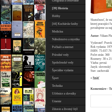
Geografia a cestovanie
[39] História
Hobby
Skutočnosť, že má
ktorej pracujúci
[44] Kuchárske knihy
považujeme za na
Medicína
Autor:
Viliam Pl
Náboženstvo a mystika
Vydavateľ: Pravd
Rok vydania: 197
Počítače a internet
ISBN: 75-037-76
Počet strán: 360
Prírodné vedy
Rozmery: 30 x 21
Spoločenské vedy
Väzba: pevná
Jazyk: slovenský
Špeciálne vydania
Stav: zachovalá
«
Späť
Šport
Technika
Komentáre - Tr
Učebnice a slovníky
Umenie
Zdravie a životný štýl