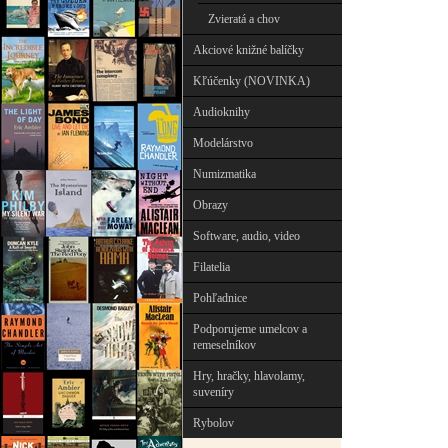
Zvieratá a chov
Akciové knižné balíčky
Kľúčenky (NOVINKA)
Audioknihy
Modelárstvo
Numizmatika
Obrazy
Software, audio, video
Filatelia
Pohľadnice
Podporujeme umelcov a
remeselníkov
Hry, hračky, hlavolamy,
suveníry
Rybolov