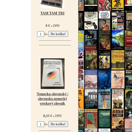
TAM TAM TRI
9 €
s DPH
ks
¯¯¯¯¯¯¯¯¯¯¯¯¯¯¯¯¯¯
¯¯¯¯¯¯¯¯¯¯¯¯¯¯¯¯¯¯
Nemecko-slovenský /
slovensko-nemecký
vreckový slovník
8,55 €
s DPH
ks