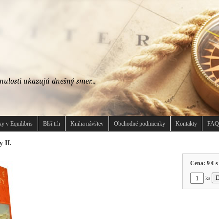
nulosti ukazujú dnešný smer...
y v Equilibris
Blší trh
Kniha návštev
Obchodné podmienky
Kontakty
FAQ
 II.
Cena:
9 €
s
ks