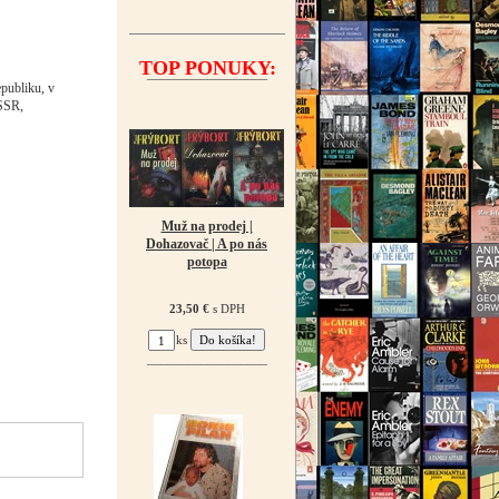
TOP PONUKY:
¯¯¯¯¯¯¯¯¯¯¯¯¯¯¯¯¯¯
publiku, v
ZSSR,
Muž na prodej |
Dohazovač | A po nás
potopa
23,50 €
s DPH
ks
¯¯¯¯¯¯¯¯¯¯¯¯¯¯¯¯¯¯