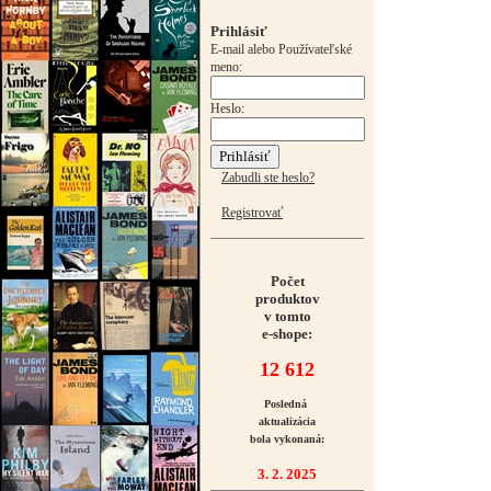
Prihlásiť
E-mail alebo Používateľské
meno:
Heslo:
Zabudli ste heslo?
Registrovať
Počet
produktov
v tomto
e-shope:
12 612
Posledná
aktualizácia
bola vykonaná:
3. 2. 2025