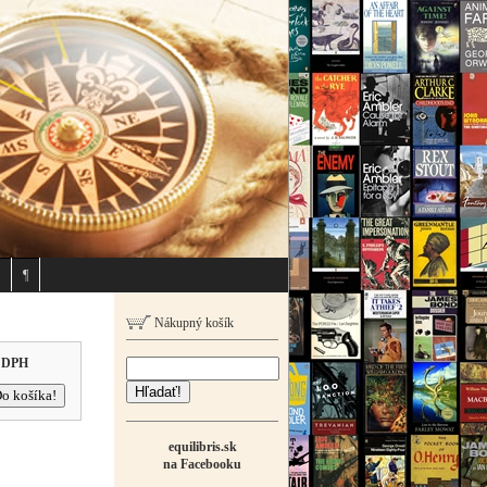
¶
Nákupný košík
 DPH
Hľadať!
equilibris.sk
na Facebooku