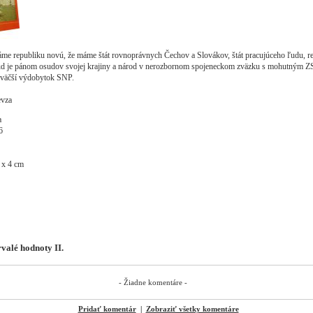
me republiku novú, že máme štát rovnoprávnych Čechov a Slovákov, štát pracujúceho ľudu, re
 ľud je pánom osudov svojej krajiny a národ v nerozbornom spojeneckom zväzku s mohutným 
jväčší výdobytok SNP.
evza
a
6
 x 4 cm
valé hodnoty II.
- Žiadne komentáre -
Pridať komentár
|
Zobraziť všetky komentáre