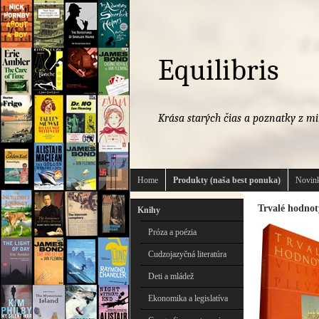
Equilibris
Krása starých čias a poznatky z mi
Home
Produkty (naša best ponuka)
Novink
Trvalé hodnoty
Knihy
Próza a poézia
Cudzojazyčná literatúra
Deti a mládež
Ekonomika a legislatíva