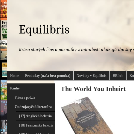
Equilibris
Krása starých čias a poznatky z minulosti ukazujú dnešný s
Home
Produkty (naša best ponuka)
Novinky v Equilibris
Blší trh
Kn
The World You Inheirt
Knihy
Próza a poézia
Cudzojazyčná literatúra
[17] Anglická beletria
[18] Francúzska beletria