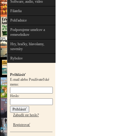
Software, audio, video
Filatelia
Pohľadnice
Podporujeme umelcov a
remeselníkov
Hry, hračky, hlavolamy,
suveníry
Rybolov
Prihlásiť
E-mail alebo Používateľské
meno:
Heslo:
Zabudli ste heslo?
Registrovať