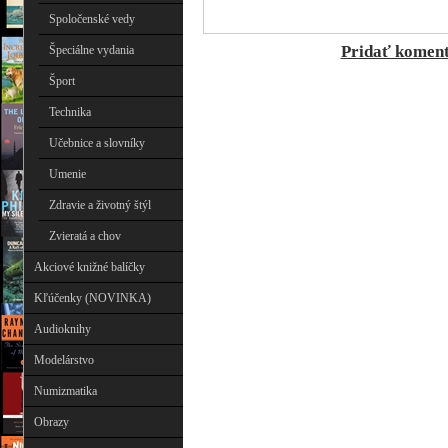
Spoločenské vedy
Pridať komen
Špeciálne vydania
Šport
Technika
Učebnice a slovníky
Umenie
Zdravie a životný štýl
Zvieratá a chov
Akciové knižné balíčky
Kľúčenky (NOVINKA)
Audioknihy
Modelárstvo
Numizmatika
Obrazy