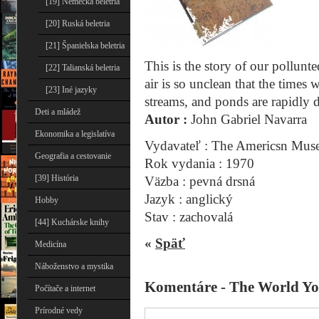
[19] Nemecká beletria
[20] Ruská beletria
[21] Španielska beletria
This is the story of our pollunt
[22] Talianská beletria
air is so unclean that the times 
[23] Iné jazyky
streams, and ponds are rapidly
Deti a mládež
Autor :
John Gabriel Navarra
Ekonomika a legislatíva
Vydavateľ : The Americsn Muse
Geografia a cestovanie
Rok vydania : 1970
[39] História
Väzba : pevná drsná
Jazyk : anglický
Hobby
Stav : zachovalá
[44] Kuchárske knihy
«
Späť
Medicína
Náboženstvo a mystika
Komentáre - The World Yo
Počítače a internet
Prírodné vedy