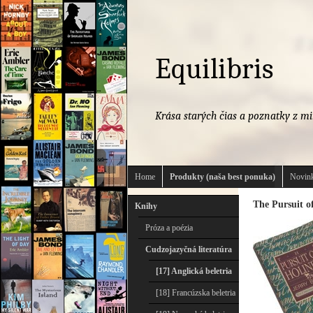
Equilibris
Krása starých čias a poznatky z mi
Home
Produkty (naša best ponuka)
Novink
The Pursuit o
Knihy
Próza a poézia
Cudzojazyčná literatúra
[17] Anglická beletria
[18] Francúzska beletria