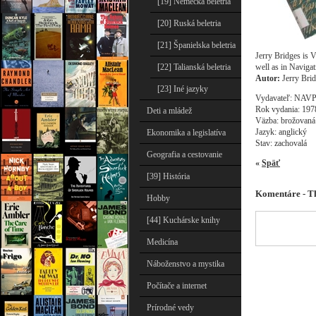
[19] Nemecká beletria
[20] Ruská beletria
[21] Španielska beletria
Jerry Bridges is 
well as in Navigat
[22] Talianská beletria
Autor:
Jerry Bri
[23] Iné jazyky
Vydavateľ: NAV
Rok vydania: 197
Deti a mládež
Väzba: brožovaná
Jazyk: anglický
Ekonomika a legislatíva
Stav: zachovalá
Geografia a cestovanie
«
Späť
[39] História
Komentáre - Th
Hobby
[44] Kuchárske knihy
Medicína
Náboženstvo a mystika
Počítače a internet
Prírodné vedy