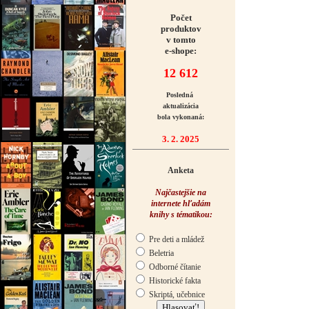
Počet
produktov
v tomto
e-shope:
12 612
Posledná
aktualizácia
bola vykonaná:
3. 2. 2025
Anketa
Najčastejšie na
internete hľadám
knihy s tématikou:
Pre deti a mládež
Beletria
Odborné čítanie
Historické fakta
Skriptá, učebnice