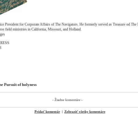
Vice President for Corporate Affairs of The Navigators. He formerly served as Treasure od The
ros field ministries in California, Missouri, and Holland.
dges
PRESS
8
e Pursuit of holyness
- Žiadne komentáre -
Pridať komentár
|
Zobraziť všetky komentáre