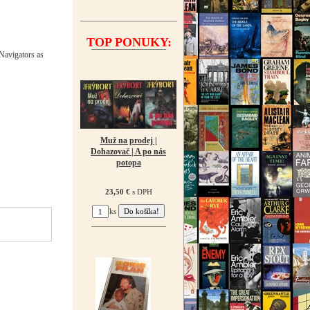
TOP PONUKY:
¯¯¯¯¯¯¯¯¯¯¯¯¯¯¯¯¯¯
 Navigators as
Muž na prodej |
Dohazovač | A po nás
potopa
23,50 €
s DPH
ks
¯¯¯¯¯¯¯¯¯¯¯¯¯¯¯¯¯¯