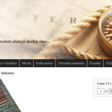
nulosti ukazujú dnešný smer...
y v Equilibris
Blší trh
Kniha návštev
Obchodné podmienky
Kontakty
FAQ
f holyness
Cena:
2 €
s
ks