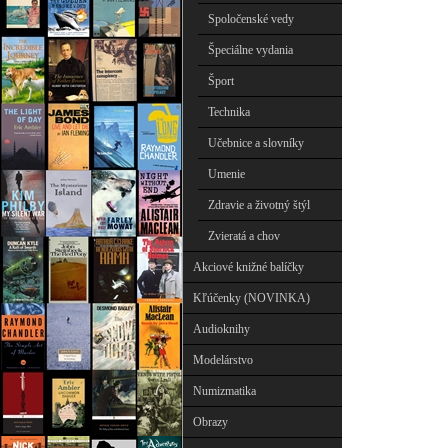
Spoločenské vedy
Špeciálne vydania
Šport
Technika
Učebnice a slovníky
Umenie
Zdravie a životný štýl
Zvieratá a chov
Akciové knižné balíčky
Kľúčenky (NOVINKA)
Audioknihy
Modelárstvo
Numizmatika
Obrazy