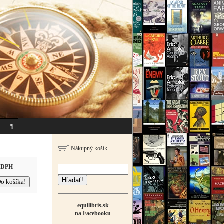
¶
Nákupný košík
 DPH
Hľadať!
equilibris.sk
na Facebooku