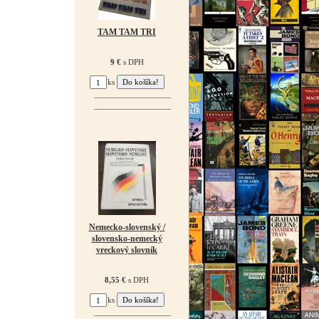
TAM TAM TRI
9 €
s DPH
ks
¯¯¯¯¯¯¯¯¯¯¯¯¯¯¯¯¯¯
¯¯¯¯¯¯¯¯¯¯¯¯¯¯¯¯¯¯
Nemecko-slovenský /
slovensko-nemecký
vreckový slovník
8,55 €
s DPH
ks