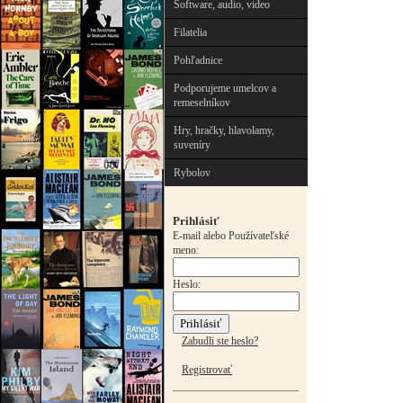
Software, audio, video
Filatelia
Pohľadnice
Podporujeme umelcov a
remeselníkov
Hry, hračky, hlavolamy,
suveníry
Rybolov
Prihlásiť
E-mail alebo Používateľské
meno:
Heslo:
Zabudli ste heslo?
Registrovať