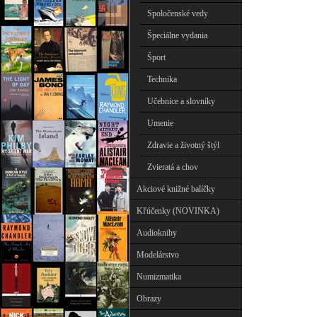
Spoločenské vedy
Špeciálne vydania
Šport
Technika
Učebnice a slovníky
Umenie
Zdravie a životný štýl
Zvieratá a chov
Akciové knižné balíčky
Kľúčenky (NOVINKA)
Audioknihy
Modelárstvo
Numizmatika
Obrazy