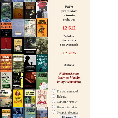
Počet
produktov
v tomto
e-shope:
12 612
Posledná
aktualizácia
bola vykonaná:
3. 2. 2025
Anketa
Najčastejšie na
internete hľadám
knihy s tématikou:
Pre deti a mládež
Beletria
Odborné čítanie
Historické fakta
Skriptá, učebnice