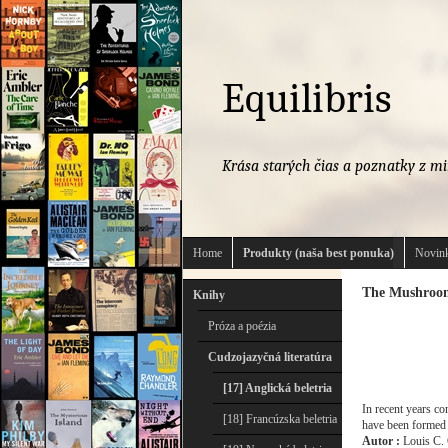
Equilibris
Krása starých čias a poznatky z mi
Home
Produkty (naša best ponuka)
Novink
The Mushroo
Knihy
Próza a poézia
Cudzojazyčná literatúra
[17] Anglická beletria
In recent years co
[18] Francúzska beletria
have been formed i
Autor :
Louis C. 