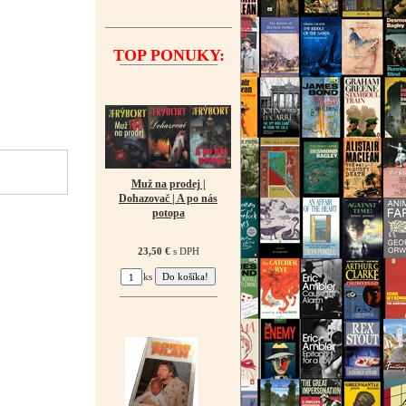
TOP PONUKY:
¯¯¯¯¯¯¯¯¯¯¯¯¯¯¯¯¯¯
Muž na prodej |
Dohazovač | A po nás
potopa
23,50 €
s DPH
ks
¯¯¯¯¯¯¯¯¯¯¯¯¯¯¯¯¯¯