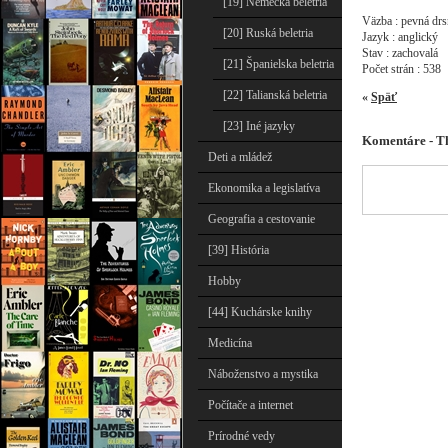
[19] Nemecká beletria
Väzba : pevná dr
[20] Ruská beletria
Jazyk : anglický
Stav : zachovalá
[21] Španielska beletria
Počet strán : 538
[22] Talianská beletria
«
Späť
[23] Iné jazyky
Komentáre - 
Deti a mládež
Ekonomika a legislatíva
Geografia a cestovanie
[39] História
Hobby
[44] Kuchárske knihy
Medicína
Náboženstvo a mystika
Počítače a internet
Prírodné vedy