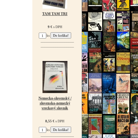
TAM TAM TRI
9 €
s DPH
ks
¯¯¯¯¯¯¯¯¯¯¯¯¯¯¯¯¯¯
¯¯¯¯¯¯¯¯¯¯¯¯¯¯¯¯¯¯
Nemecko-slovenský /
slovensko-nemecký
vreckový slovník
8,55 €
s DPH
ks