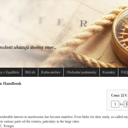
nulosti ukazujú dnešný smer...
y v Equilibris
Blší trh
Kniha návštev
Obchodné podmienky
Kontakty
FAQ
m Handbook
Cena:
22 €
ks
nsiderable interest in mushrooms has become mainfest. Even blubs for their study, so-called my
n various parts od the century, paticulary in the large cities.
C. Krieger