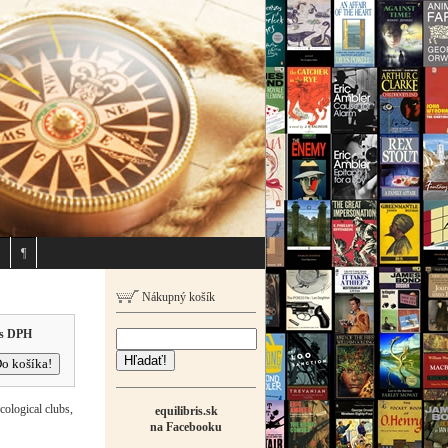
¶
Nákupný košík
s DPH
Hľadať!
cological clubs,
equilibris.sk
na Facebooku