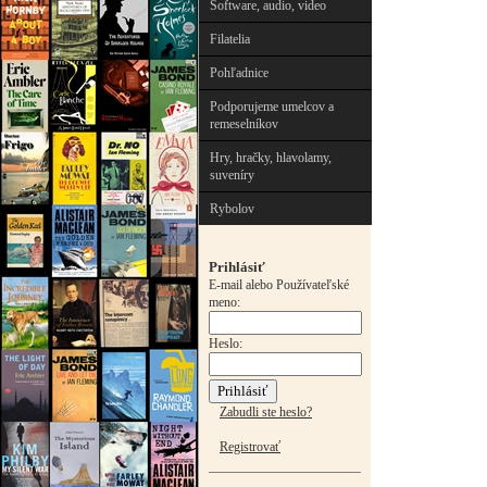
Software, audio, video
Filatelia
Pohľadnice
Podporujeme umelcov a
remeselníkov
Hry, hračky, hlavolamy,
suveníry
Rybolov
Prihlásiť
E-mail alebo Používateľské
meno:
Heslo:
Zabudli ste heslo?
Registrovať