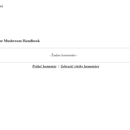
sná
The Mushroom Handbook
- Žiadne komentáre -
Pridať komentár
|
Zobraziť všetky komentáre