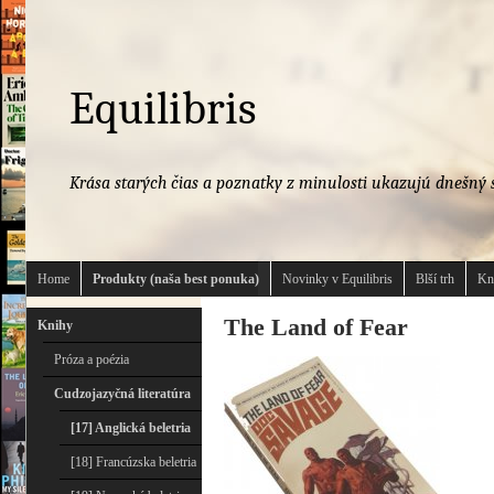
Equilibris
Krása starých čias a poznatky z minulosti ukazujú dnešný s
Home
Produkty (naša best ponuka)
Novinky v Equilibris
Blší trh
Kn
The Land of Fear
Knihy
Próza a poézia
Cudzojazyčná literatúra
[17] Anglická beletria
[18] Francúzska beletria