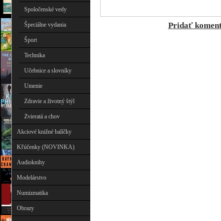
Spoločenské vedy
Pridať komen
Špeciálne vydania
Šport
Technika
Učebnice a slovníky
Umenie
Zdravie a životný štýl
Zvieratá a chov
Akciové knižné balíčky
Kľúčenky (NOVINKA)
Audioknihy
Modelárstvo
Numizmatika
Obrazy