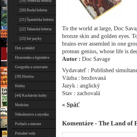
[19] Nemecká beletria
[20] Ruská beletria
[21] Španielska beletria
To the world at large, Doc Savag
[22] Talianská beletria
bronze skin and golden eyes. To
[23] Iné jazyky
brains ever assemled in one gr
Deti a mládež
protean genius, whose life is ded
Ekonomika a legislatíva
Autor :
Doc Savage
Geografia a cestovanie
Vydavateľ : Published simulta
[39] História
Väzba : brožovaná
Jazyk : anglický
Hobby
Stav : zachovalá
[44] Kuchárske knihy
«
Späť
Medicína
Náboženstvo a mystika
Komentáre - The Land of 
Počítače a internet
Prírodné vedy