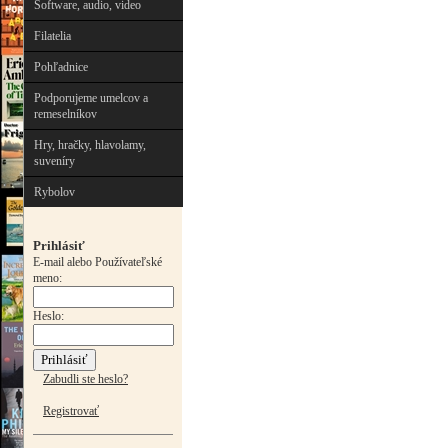
Software, audio, video
Filatelia
Pohľadnice
Podporujeme umelcov a
remeselníkov
Hry, hračky, hlavolamy,
suveníry
Rybolov
Prihlásiť
E-mail alebo Používateľské
meno:
Heslo:
Zabudli ste heslo?
Registrovať