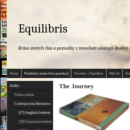
Equilibris
Krása starých čias a poznatky z minulosti ukazujú dnešný s
Home
Produkty (naša best ponuka)
Novinky v Equilibris
Blší trh
Kn
The Journey
Knihy
Próza a poézia
Cudzojazyčná literatúra
[17] Anglická beletria
[18] Francúzska beletria