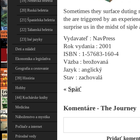
[19] Nemecká beletria
Sometimes they surface duting 
[20] Ruská beletria
the are triggered by an experien
[21] Španielska beletria
surprise us in the midst of siple
[22] Talianská beletria
Vydavateľ : NavPress
[23] Iné jazyky
Rok vydania : 2001
Deti a mládež
ISBN : 1-57683-160-4
Ekonomika a legislatíva
Väzba : brožovaná
Jazyk : anglický
Geografia a cestovanie
Stav : zachovalá
[39] História
«
Späť
Hobby
[44] Kuchárske knihy
Komentáre - The Journey
Medicína
Náboženstvo a mystika
Počítače a internet
Prírodné vedy
Pridať komen