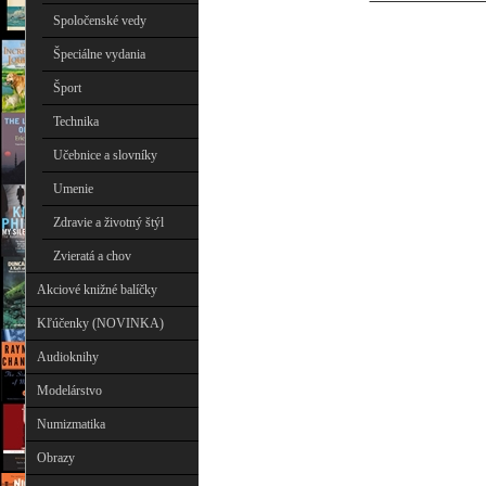
Spoločenské vedy
Špeciálne vydania
Šport
Technika
Učebnice a slovníky
Umenie
Zdravie a životný štýl
Zvieratá a chov
Akciové knižné balíčky
Kľúčenky (NOVINKA)
Audioknihy
Modelárstvo
Numizmatika
Obrazy