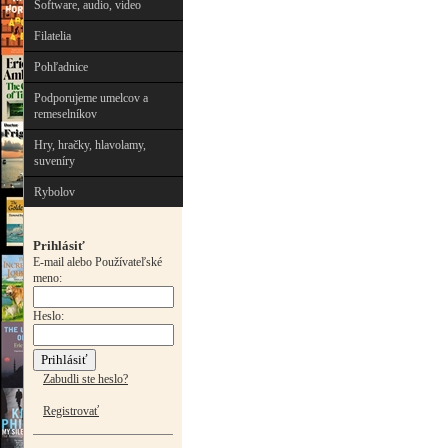
Software, audio, video
Filatelia
Pohľadnice
Podporujeme umelcov a
remeselníkov
Hry, hračky, hlavolamy,
suveníry
Rybolov
Prihlásiť
E-mail alebo Používateľské
meno:
Heslo:
Zabudli ste heslo?
Registrovať