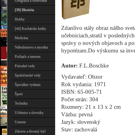
Geografia a cestovanie
[39] História
Hobby
Zdanlivo stály obraz nášho svet
[44] Kuchárske knihy
učebniciach,stratil v poslednýc
Medicína
správy o nových objavoch a po
Náboženstvo a mystika
hypotézam.Do výskumu sa inves
Počítače a internet
Autor:
F.L.Boschke
Prírodné vedy
Spoločenské vedy
Vydavateľ: Obzor
Rok vydania: 1971
Špeciálne vydania
ISBN: 65-005-71
Šport
Počet strán: 304
Technika
Rozmery: 21 x 13 x 2 cm
Učebnice a slovníky
Väzba: pevná
Jazyk: slovenský
Umenie
Stav: zachovalá
Zdravie a životný štýl