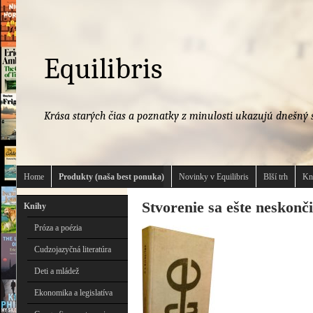
Equilibris
Krása starých čias a poznatky z minulosti ukazujú dnešný s
Home
Produkty (naša best ponuka)
Novinky v Equilibris
Blší trh
Kn
Stvorenie sa ešte neskonči
Knihy
Próza a poézia
Cudzojazyčná literatúra
Deti a mládež
Ekonomika a legislatíva