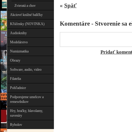
«
Späť
Zvieratá a chov
Akciové knižné balíčky
Komentáre - Stvorenie sa e
Kľúčenky (NOVINKA)
Audioknihy
Modelárstvo
Numizmatika
Pridať komen
Obrazy
Software, audio, video
Filatelia
Pohľadnice
Podporujeme umelcov a
remeselníkov
Hry, hračky, hlavolamy,
suveníry
Rybolov