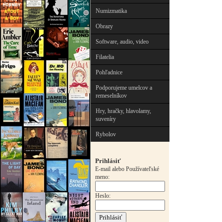
Numizmatika
Obrazy
Software, audio, video
Filatelia
Pohľadnice
Podporujeme umelcov a
remeselníkov
Hry, hračky, hlavolamy,
suveníry
Rybolov
Prihlásiť
E-mail alebo Používateľské
meno:
Heslo: