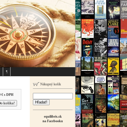
¶
Nákupný košík
9 €
s DPH
Hľadať!
equilibris.sk
na Facebooku