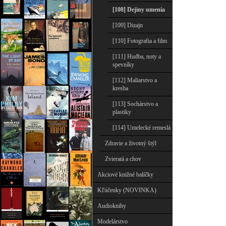
[108] Dejiny umenia
[109] Dizajn
[110] Fotografia a film
[111] Hudba, noty a
spevníky
[112] Maliarstvo a
kresba
[113] Sochárstvo a
plastiky
[114] Umelecké remeslá
Zdravie a životný štýl
Zvieratá a chov
Akciové knižné balíčky
Kľúčenky (NOVINKA)
Audioknihy
Modelárstvo