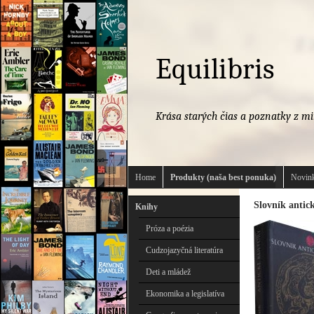
Equilibris
Krása starých čias a poznatky z mi
Home
Produkty (naša best ponuka)
Novink
Slovník antic
Knihy
Próza a poézia
Cudzojazyčná literatúra
Deti a mládež
Ekonomika a legislatíva