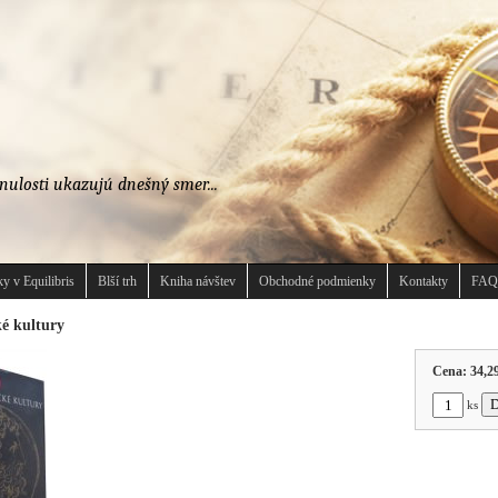
nulosti ukazujú dnešný smer...
y v Equilibris
Blší trh
Kniha návštev
Obchodné podmienky
Kontakty
FAQ
ké kultury
Cena:
34,2
ks