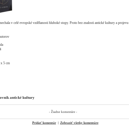
nechala v celé evropské vzdělanosti hluboké stopy. Proto bez znalosti antické kultury a projevu
autorov
oda
4
 x 5 cm
ovník antické kultury
- Žiadne komentáre -
Pridať komentár
|
Zobraziť všetky komentáre