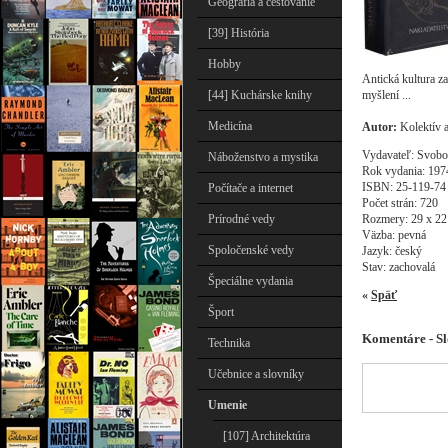
Geografia a cestovanie
[39] História
Hobby
Antická kultura za
myšlení ...
[44] Kuchárske knihy
Medicína
Autor:
Kolektív 
Vydavateľ: Svob
Náboženstvo a mystika
Rok vydania: 197
ISBN: 25-119-74
Počítače a internet
Počet strán: 720
Rozmery: 29 x 22
Prírodné vedy
Väzba: pevná
Spoločenské vedy
Jazyk: český
Stav: zachovalá
Špeciálne vydania
«
Späť
Šport
Komentáre - Sl
Technika
Učebnice a slovníky
Umenie
[107] Architektúra