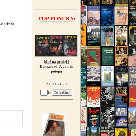
TOP PONUKY:
¯¯¯¯¯¯¯¯¯¯¯¯¯¯¯¯¯¯
 antického
Muž na prodej |
Dohazovač | A po nás
potopa
23,50 €
s DPH
ks
¯¯¯¯¯¯¯¯¯¯¯¯¯¯¯¯¯¯