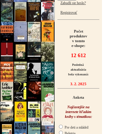
Zabudli ste heslo?
Registrovať
Počet
produktov
v tomto
e-shope:
12 612
Posledná
aktualizácia
bola vykonaná:
3. 2. 2025
Anketa
Najčastejšie na
internete hľadám
knihy s tématikou:
Pre deti a mládež
Beletria