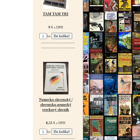
TAM TAM TRI
9 €
s DPH
ks
¯¯¯¯¯¯¯¯¯¯¯¯¯¯¯¯¯¯
¯¯¯¯¯¯¯¯¯¯¯¯¯¯¯¯¯¯
Nemecko-slovenský /
slovensko-nemecký
vreckový slovník
8,55 €
s DPH
ks