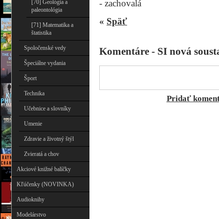
- zachovalá
[70] Geológia a
paleontológia
«
Späť
[71] Matematika a
štatistika
Spoločenské vedy
Komentáre - SI nová soust
Špeciálne vydania
Šport
Technika
Pridať komen
Učebnice a slovníky
Umenie
Zdravie a životný štýl
Zvieratá a chov
Akciové knižné balíčky
Kľúčenky (NOVINKA)
Audioknihy
Modelárstvo