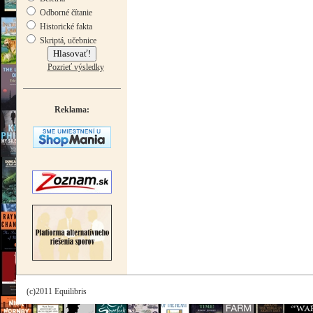
Odborné čítanie
Historické fakta
Skriptá, učebnice
Pozrieť výsledky
Reklama:
(c)2011 Equilibris