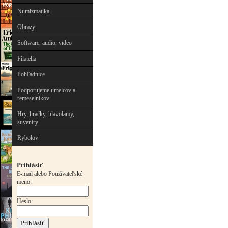
Numizmatika
Obrazy
Software, audio, video
Filatelia
Pohľadnice
Podporujeme umelcov a
remeselníkov
Hry, hračky, hlavolamy,
suveníry
Rybolov
Prihlásiť
E-mail alebo Používateľské
meno:
Heslo: