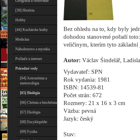
Geografia a cestovanie
[39] História
Hobby
Bez ohledu na to, kdy byly jedno
[44] Kuchárske knihy
dohodou stanovené pořadí toto: 
Medicína
veličinym, kterím tyto základní 
Náboženstvo a mystika
Počítače a internet
Autor:
Václav Śindelář, Ladisl
Prírodné vedy
Vydavateľ: SPN
[64] Astronómia a
Rok vydania: 1981
meteorológia
ISBN: 14539-81
[65] Biológia
Počet strán: 672
Rozmery: 21 x 16 x 3 cm
[66] Chémia a biochémia
Väzba: pevná
[67] Ekológia
Jazyk: český
[68] Encyklopédie
[69] Fyzika
Stav: