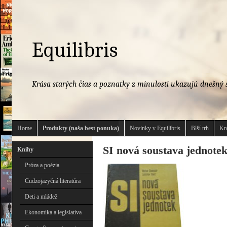
Equilibris
Krása starých čias a poznatky z minulosti ukazujú dnešný s
Home
Produkty (naša best ponuka)
Novinky v Equilibris
Blší trh
Kn
SI nová soustava jednote
Knihy
Próza a poézia
Cudzojazyčná literatúra
Deti a mládež
Ekonomika a legislatíva