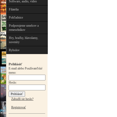
Software, audio, video
Filatelia
Pohľadnice
Podporujeme umelcov a
remeselníkov
Hry, hračky, hlavolamy,
suveníry
Rybolov
Prihlásiť
E-mail alebo Používateľské
meno:
Heslo:
Zabudli ste heslo?
Registrovať