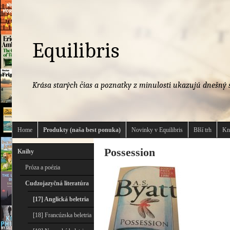
Equilibris
Krása starých čias a poznatky z minulosti ukazujú dnešný s
Home
Produkty (naša best ponuka)
Novinky v Equilibris
Blší trh
Kn
Possession
Knihy
Próza a poézia
Cudzojazyčná literatúra
[17] Anglická beletria
[18] Francúzska beletria