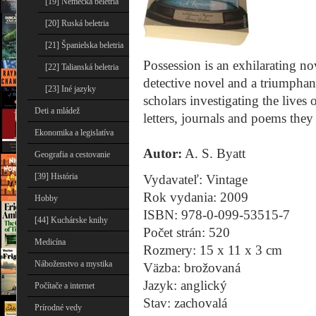
[19] Nemecká beletria
[20] Ruská beletria
[21] Španielska beletria
Possession is an exhilarating no
[22] Talianská beletria
detective novel and a triumphant 
[23] Iné jazyky
scholars investigating the lives 
Deti a mládež
letters, journals and poems they
Ekonomika a legislatíva
Autor:
A. S. Byatt
Geografia a cestovanie
[39] História
Vydavateľ: Vintage
Rok vydania: 2009
Hobby
ISBN: 978-0-099-53515-7
[44] Kuchárske knihy
Počet strán: 520
Medicína
Rozmery: 15 x 11 x 3 cm
Náboženstvo a mystika
Väzba: brožovaná
Jazyk: anglický
Počítače a internet
Stav: zachovalá
Prírodné vedy