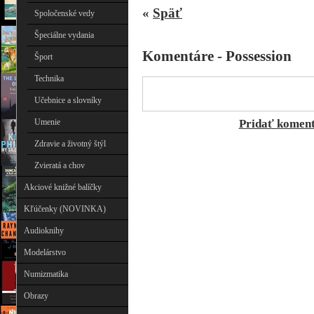
«
Späť
Spoločenské vedy
Špeciálne vydania
Komentáre - Possession
Šport
Technika
Učebnice a slovníky
Umenie
Pridať komen
Zdravie a životný štýl
Zvieratá a chov
Akciové knižné balíčky
Kľúčenky (NOVINKA)
Audioknihy
Modelárstvo
Numizmatika
Obrazy