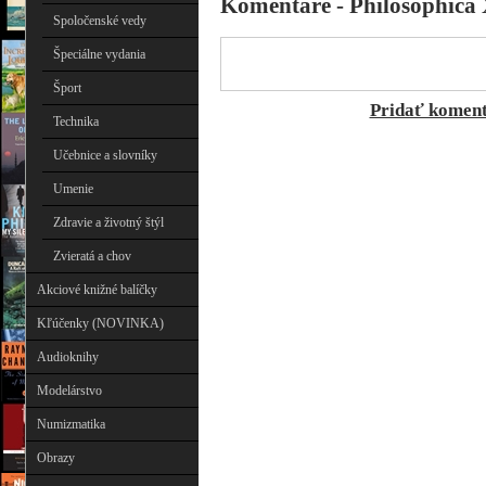
Komentáre - Philosophica
Spoločenské vedy
Špeciálne vydania
Šport
Pridať komen
Technika
Učebnice a slovníky
Umenie
Zdravie a životný štýl
Zvieratá a chov
Akciové knižné balíčky
Kľúčenky (NOVINKA)
Audioknihy
Modelárstvo
Numizmatika
Obrazy