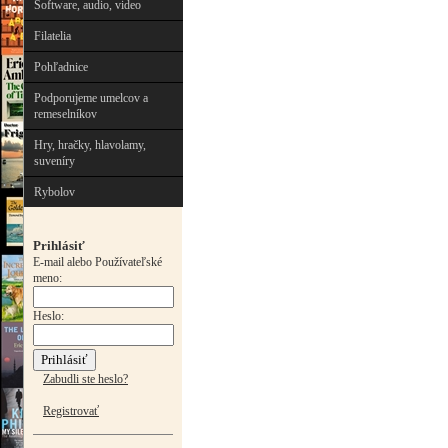
Software, audio, video
Filatelia
Pohľadnice
Podporujeme umelcov a
remeselníkov
Hry, hračky, hlavolamy,
suveníry
Rybolov
Prihlásiť
E-mail alebo Používateľské
meno:
Heslo:
Zabudli ste heslo?
Registrovať