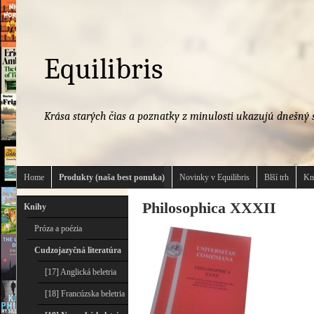
Equilibris
Krása starých čias a poznatky z minulosti ukazujú dnešný s
Home
Produkty (naša best ponuka)
Novinky v Equilibris
Blší trh
Kn
Philosophica XXXII
Knihy
Próza a poézia
Cudzojazyčná literatúra
[17] Anglická beletria
[18] Francúzska beletria