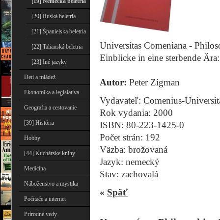
[19] Nemecká beletria
[20] Ruská beletria
[21] Španielska beletria
Universitas Comeniana - Philo
[22] Talianská beletria
Einblicke in eine sterbende Ära
[23] Iné jazyky
Deti a mládež
Autor:
Peter Zigman
Ekonomika a legislatíva
Vydavateľ: Comenius-Universitä
Geografia a cestovanie
Rok vydania: 2000
[39] História
ISBN: 80-223-1425-0
Počet strán: 192
Hobby
Väzba: brožovaná
[44] Kuchárske knihy
Jazyk: nemecký
Medicína
Stav: zachovalá
Náboženstvo a mystika
«
Späť
Počítače a internet
Prírodné vedy