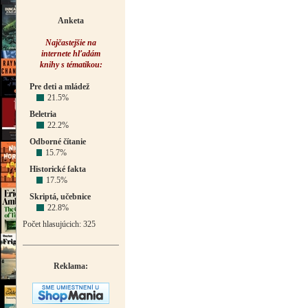
Anketa
Najčastejšie na
internete hľadám
knihy s tématikou:
Pre deti a mládež
21.5%
Beletria
22.2%
Odborné čítanie
15.7%
Historické fakta
17.5%
Skriptá, učebnice
22.8%
Počet hlasujúcich: 325
Reklama: