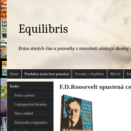
Equilibris
Krása starých čias a poznatky z minulosti ukazujú dnešný s
Home
Produkty (naša best ponuka)
Novinky v Equilibris
Blší trh
Kn
F.D.Roosevelt opustená ce
Knihy
Próza a poézia
Cudzojazyčná literatúra
Deti a mládež
Ekonomika a legislatíva