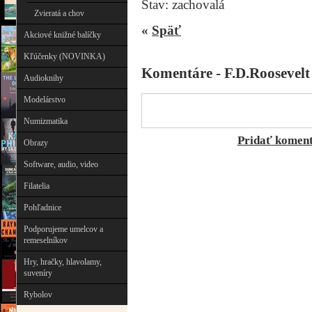
Stav: zachovalá
Zvieratá a chov
«
Späť
Akciové knižné balíčky
Kľúčenky (NOVINKA)
Komentáre - F.D.Roosevelt
Audioknihy
Modelárstvo
Numizmatika
Pridať komen
Obrazy
Software, audio, video
Filatelia
Pohľadnice
Podporujeme umelcov a
remeselníkov
Hry, hračky, hlavolamy,
suveníry
Rybolov