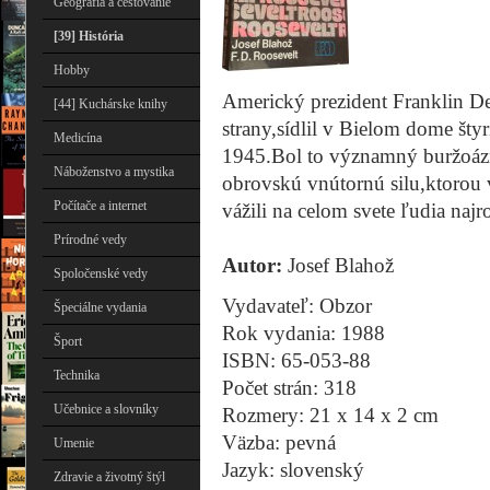
Geografia a cestovanie
[39] História
Hobby
Americký prezident Franklin De
[44] Kuchárske knihy
strany,sídlil v Bielom dome št
Medicína
1945.Bol to významný buržoázny
Náboženstvo a mystika
obrovskú vnútornú silu,ktorou 
Počítače a internet
vážili na celom svete ľudia najr
Prírodné vedy
Autor:
Josef Blahož
Spoločenské vedy
Vydavateľ: Obzor
Špeciálne vydania
Rok vydania: 1988
Šport
ISBN: 65-053-88
Technika
Počet strán: 318
Učebnice a slovníky
Rozmery: 21 x 14 x 2 cm
Väzba: pevná
Umenie
Jazyk: slovenský
Zdravie a životný štýl