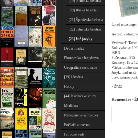
[19] Nemecká beletria
[20] Ruská beletria
[21] Španielska beletria
Ébred a dzsungel.
[22] Talianská beletria
Autor:
Vadászírók
[23] Iné jazyky
Vydavateľ: Tatran
Rok vydania: 196
Deti a mládež
ISBN:
Počet strán: 215
Ekonomika a legislatíva
Rozmery: 19 x 12
Väzba: brožovaná
Geografia a cestovanie
Jazyk: maďarský
[39] História
Stav: mierne poš
«
Späť
Hobby
[44] Kuchárske knihy
Komentáre - Éb
Medicína
Náboženstvo a mystika
Počítače a internet
Prírodné vedy