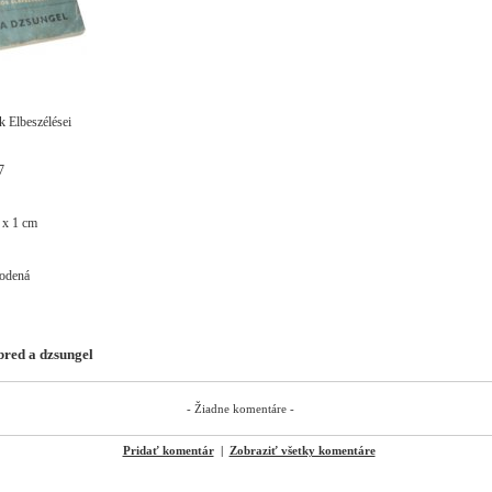
 Elbeszélései
7
 x 1 cm
kodená
red a dzsungel
- Žiadne komentáre -
Pridať komentár
|
Zobraziť všetky komentáre