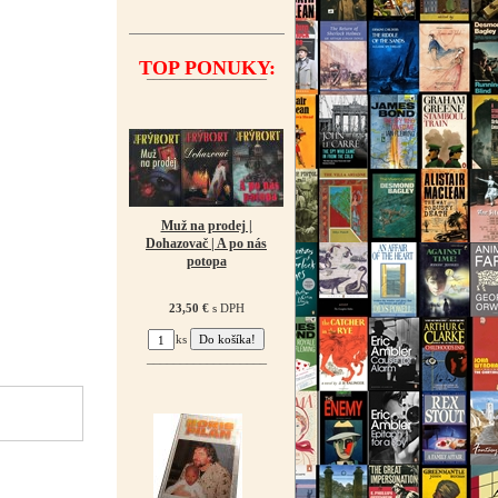
TOP PONUKY:
¯¯¯¯¯¯¯¯¯¯¯¯¯¯¯¯¯¯
Muž na prodej |
Dohazovač | A po nás
potopa
23,50 €
s DPH
ks
¯¯¯¯¯¯¯¯¯¯¯¯¯¯¯¯¯¯