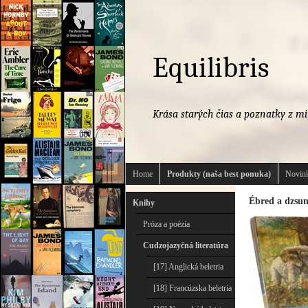
Equilibris
Krása starých čias a poznatky z mi
Home
Produkty (naša best ponuka)
Novink
Ébred a dzsun
Knihy
Próza a poézia
Cudzojazyčná literatúra
[17] Anglická beletria
[18] Francúzska beletria