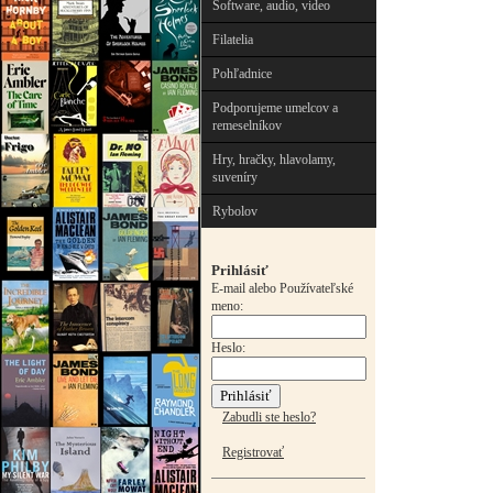
Software, audio, video
Filatelia
Pohľadnice
Podporujeme umelcov a
remeselníkov
Hry, hračky, hlavolamy,
suveníry
Rybolov
Prihlásiť
E-mail alebo Používateľské
meno:
Heslo:
Zabudli ste heslo?
Registrovať