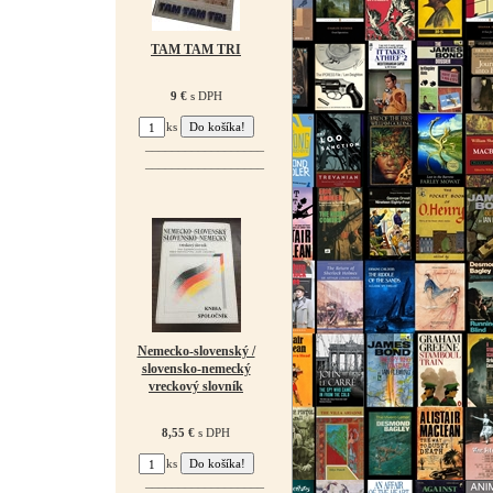
TAM TAM TRI
9 €
s DPH
ks
¯¯¯¯¯¯¯¯¯¯¯¯¯¯¯¯¯¯
¯¯¯¯¯¯¯¯¯¯¯¯¯¯¯¯¯¯
Nemecko-slovenský /
slovensko-nemecký
vreckový slovník
8,55 €
s DPH
ks