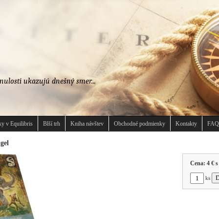
nulosti ukazujú dnešný smer...
y v Equilibris
Blší trh
Kniha návštev
Obchodné podmienky
Kontakty
FAQ
gel
Cena:
4 €
s
ks