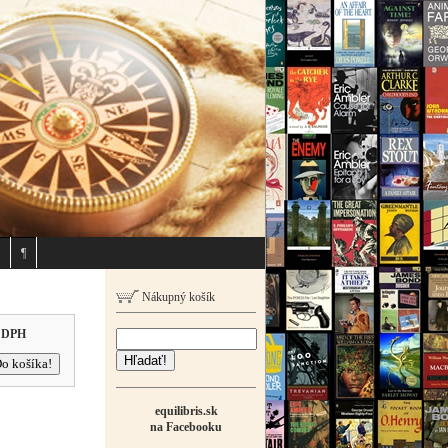
¶
Nákupný košík
 DPH
Hľadať!
equilibris.sk
na Facebooku