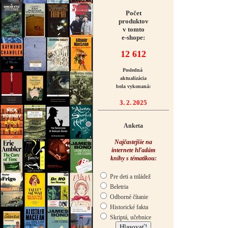
Počet
produktov
v tomto
e-shope:
12 612
Posledná
aktualizácia
bola vykonaná:
3. 2. 2025
Anketa
Najčastejšie na
internete hľadám
knihy s tématikou:
Pre deti a mládež
Beletria
Odborné čítanie
Historické fakta
Skriptá, učebnice