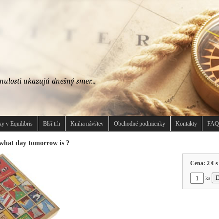
nulosti ukazujú dnešný smer...
y v Equilibris
Blší trh
Kniha návštev
Obchodné podmienky
Kontakty
FAQ
what day tomorrow is ?
Cena:
2 €
s
ks