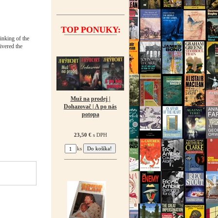
TOP PONUKY:
¯¯¯¯¯¯¯¯¯¯¯¯¯¯¯¯¯¯
inking of the
ivered the
Muž na prodej |
Dohazovač | A po nás
potopa
23,50 €
s DPH
ks
¯¯¯¯¯¯¯¯¯¯¯¯¯¯¯¯¯¯