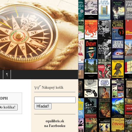
¶
Nákupný košík
 DPH
Hľadať!
equilibris.sk
na Facebooku