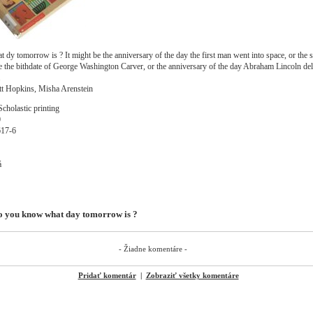
y tomorrow is ? It might be the anniversary of the day the first man went into space, or the s
be the bithdate of George Washington Carver, or the anniversary of the day Abraham Lincoln del
.
t Hopkins, Misha Arenstein
Scholastic printing
0
617-6
á
o you know what day tomorrow is ?
- Žiadne komentáre -
Pridať komentár
|
Zobraziť všetky komentáre