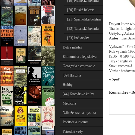
[19] Nemecká beletria
[20] Ruská beletria
[21] Španielska beletria
Do you know what d
Titanic. It might 
[22] Talianská beletria
Gettyburg Adress
[23] Iné jazyky
Autor :
Lee Benet
Vydavateľ : First 
Deti a mládež
Rok vydania 199
ISBN : 0-590-42
Ekonomika a legislatíva
Jazyk : anglický
Stav : zachovalá
Geografia a cestovanie
Väzba : brožovan
[39] História
«
Späť
Hobby
Komentáre - D
[44] Kuchárske knihy
Medicína
Náboženstvo a mystika
Počítače a internet
Prírodné vedy