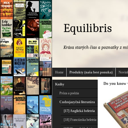
Equilibris
Krása starých čias a poznatky z mi
Home
Produkty (naša best ponuka)
Novink
Do you know 
Knihy
Próza a poézia
Cudzojazyčná literatúra
[17] Anglická beletria
[18] Francúzska beletria