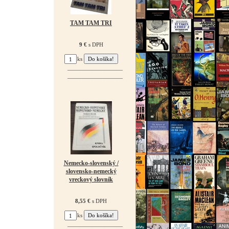
TAM TAM TRI
9 €
s DPH
ks
¯¯¯¯¯¯¯¯¯¯¯¯¯¯¯¯¯¯
¯¯¯¯¯¯¯¯¯¯¯¯¯¯¯¯¯¯
Nemecko-slovenský /
slovensko-nemecký
vreckový slovník
8,55 €
s DPH
ks