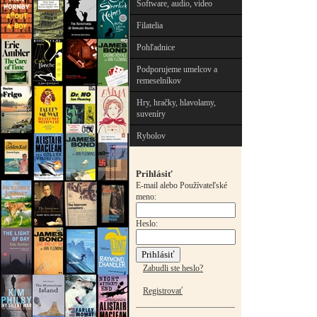
Software, audio, video
Filatelia
Pohľadnice
Podporujeme umelcov a
remeselníkov
Hry, hračky, hlavolamy,
suveníry
Rybolov
Prihlásiť
E-mail alebo Používateľské
meno:
Heslo:
Zabudli ste heslo?
Registrovať