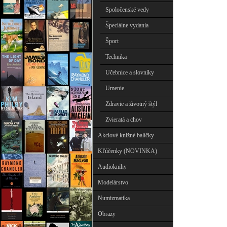
Spoločenské vedy
Špeciálne vydania
Šport
Technika
Učebnice a slovníky
Umenie
Zdravie a životný štýl
Zvieratá a chov
Akciové knižné balíčky
Kľúčenky (NOVINKA)
Audioknihy
Modelárstvo
Numizmatika
Obrazy