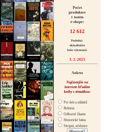
Počet
produktov
v tomto
e-shope:
12 612
Posledná
aktualizácia
bola vykonaná:
3. 2. 2025
Anketa
Najčastejšie na
internete hľadám
knihy s tématikou:
Pre deti a mládež
Beletria
Odborné čítanie
Historické fakta
Skriptá, učebnice