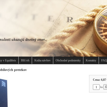
nulosti ukazujú dnešný smer...
y v Equilibris
Blší trh
Kniha návštev
Obchodné podmienky
Kontakty
FAQ
bilových pretekov
Cena:
6,87 
ks