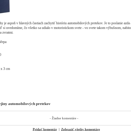
hy je aspoň v hlavných častiach zachytiť históriu automobilových pretekov. Je to poslanie azda a
ď si uvedomíme, čo všetko sa udialo v motoristickom svete - vo svete takom výbušnom, nabit
a zvratmi.
řepa
0
 x 3 cm
ejiny automobilových pretekov
- Žiadne komentáre -
Pridať komentár
|
Zobraziť všetky komentáre