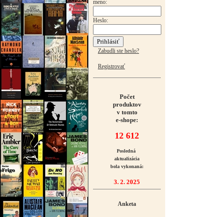
meno:
Heslo:
Zabudli ste heslo?
Registrovať
Počet
produktov
v tomto
e-shope:
12 612
Posledná
aktualizácia
bola vykonaná:
3. 2. 2025
Anketa