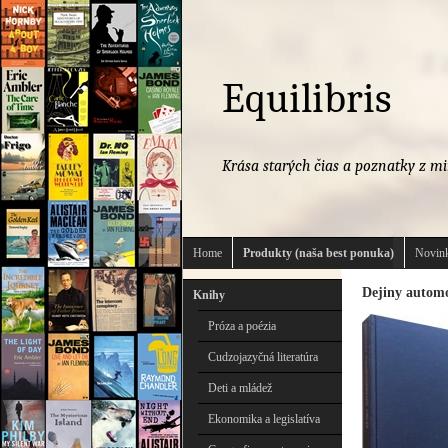
Equilibris
Krása starých čias a poznatky z mi
Home
Produkty (naša best ponuka)
Novink
Dejiny automo
Knihy
Próza a poézia
Cudzojazyčná literatúra
Deti a mládež
Ekonomika a legislatíva