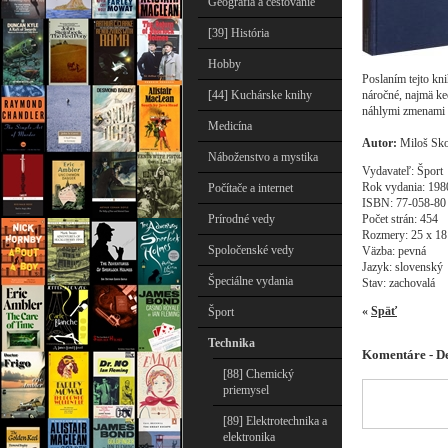
Geografia a cestovanie
[39] História
Hobby
Poslaním tejto kni
náročné, najmä ke
[44] Kuchárske knihy
náhlymi zmenami 
Medicína
Autor:
Miloš Sko
Náboženstvo a mystika
Vydavateľ: Šport
Rok vydania: 198
Počítače a internet
ISBN: 77-058-80
Počet strán: 454
Prírodné vedy
Rozmery: 25 x 18
Spoločenské vedy
Väzba: pevná
Jazyk: slovenský
Špeciálne vydania
Stav: zachovalá
«
Späť
Šport
Technika
Komentáre - D
[88] Chemický
priemysel
[89] Elektrotechnika a
elektronika