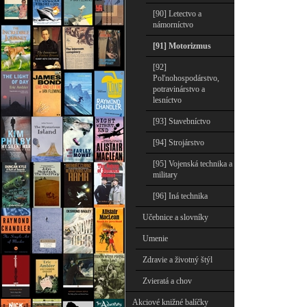
[90] Letectvo a
námorníctvo
[91] Motorizmus
[92]
Poľnohospodárstvo,
potravinárstvo a
lesníctvo
[93] Stavebníctvo
[94] Strojárstvo
[95] Vojenská technika a
military
[96] Iná technika
Učebnice a slovníky
Umenie
Zdravie a životný štýl
Zvieratá a chov
Akciové knižné balíčky