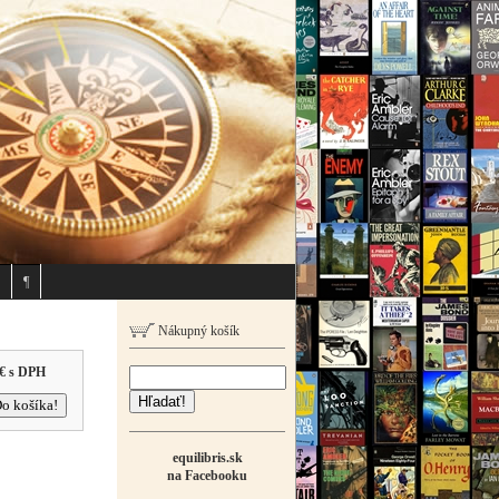
¶
Nákupný košík
€
s DPH
Hľadať!
equilibris.sk
na Facebooku