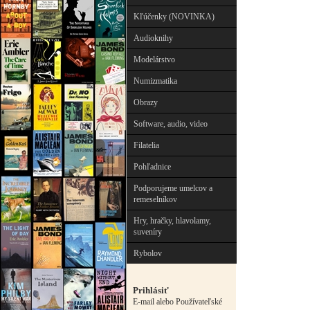
Kľúčenky (NOVINKA)
Audioknihy
Modelárstvo
Numizmatika
Obrazy
Software, audio, video
Filatelia
Pohľadnice
Podporujeme umelcov a
remeselníkov
Hry, hračky, hlavolamy,
suveníry
Rybolov
Prihlásiť
E-mail alebo Používateľské