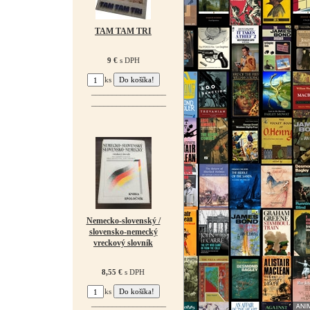
TAM TAM TRI
9 €
s DPH
ks
¯¯¯¯¯¯¯¯¯¯¯¯¯¯¯¯¯¯
¯¯¯¯¯¯¯¯¯¯¯¯¯¯¯¯¯¯
Nemecko-slovenský /
slovensko-nemecký
vreckový slovník
8,55 €
s DPH
ks