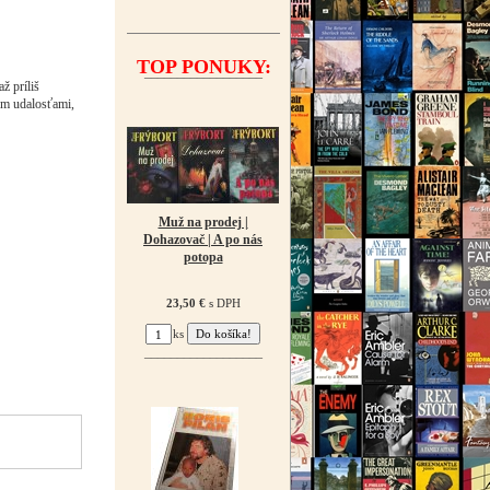
TOP PONUKY:
¯¯¯¯¯¯¯¯¯¯¯¯¯¯¯¯¯¯
ž príliš
om udalosťami,
Muž na prodej |
Dohazovač | A po nás
potopa
23,50 €
s DPH
ks
¯¯¯¯¯¯¯¯¯¯¯¯¯¯¯¯¯¯