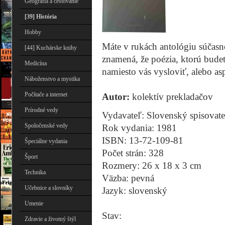
Geografia a cestovanie
[39] História
Hobby
Máte v rukách antológiu súčasne
[44] Kuchárske knihy
znamená, že poézia, ktorú budet
Medicína
namiesto vás vysloviť, alebo asp
Náboženstvo a mystika
Počítače a internet
Autor:
kolektív prekladačov
Prírodné vedy
Vydavateľ: Slovenský spisovate
Spoločenské vedy
Rok vydania: 1981
ISBN: 13-72-109-81
Špeciálne vydania
Počet strán: 328
Šport
Rozmery: 26 x 18 x 3 cm
Technika
Väzba: pevná
Učebnice a slovníky
Jazyk: slovenský
Umenie
Stav:
Zdravie a životný štýl