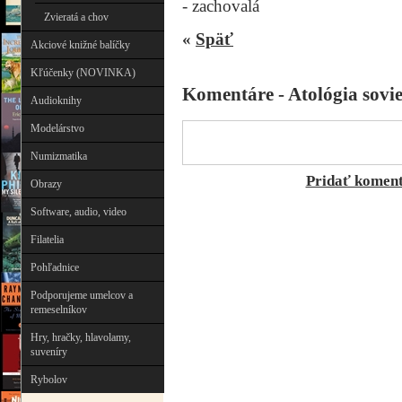
- zachovalá
Zvieratá a chov
«
Späť
Akciové knižné balíčky
Kľúčenky (NOVINKA)
Komentáre - Atológia sovie
Audioknihy
Modelárstvo
Numizmatika
Pridať komen
Obrazy
Software, audio, video
Filatelia
Pohľadnice
Podporujeme umelcov a
remeselníkov
Hry, hračky, hlavolamy,
suveníry
Rybolov