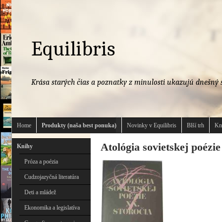
Equilibris
Krása starých čias a poznatky z minulosti ukazujú dnešný s
Home
Produkty (naša best ponuka)
Novinky v Equilibris
Blší trh
Kn
Atológia sovietskej poézie
Knihy
Próza a poézia
Cudzojazyčná literatúra
Deti a mládež
Ekonomika a legislatíva