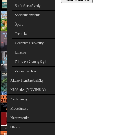
Spoločenské vedy
Špeciálne vydania
Šport
Technika
Učebnice a slovníky
Umenie
Zdravie a životný štýl
Zvieratá a chov
Akciové knižné balíčky
Kľúčenky (NOVINKA)
Audioknihy
Modelárstvo
Numizmatika
Obrazy