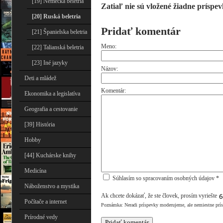
[19] Nemecká beletria
Zatiaľ nie sú vložené žiadne príspev
[20] Ruská beletria
Pridať komentár
[21] Španielska beletria
Meno:
[22] Talianská beletria
[23] Iné jazyky
Názov:
Deti a mládež
Komentár:
Ekonomika a legislatíva
Geografia a cestovanie
[39] História
Hobby
[44] Kuchárske knihy
Medicína
Súhlasím so spracovaním osobných údajov *
Náboženstvo a mystika
Ak chcete dokázať, že ste človek, prosím vyriešte
Počítače a internet
Poznámka: Neradi príspevky moderujeme, ale nemiestne prí
Prírodné vedy