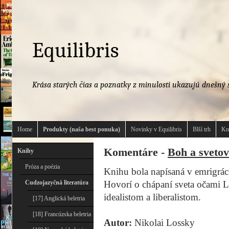
Equilibris
Krása starých čias a poznatky z minulosti ukazujú dnešný s
Home
Produkty (naša best ponuka)
Novinky v Equilibris
Blší trh
Kn
Komentáre -
Boh a svetov
Knihy
Próza a poézia
Knihu bola napísaná v emrigráci
Cudzojazyčná literatúra
Hovorí o chápaní sveta očami 
idealistom a liberalistom.
[17] Anglická beletria
[18] Francúzska beletria
Autor:
Nikolai Lossky