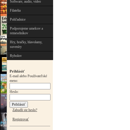
Software, audio, video
Filatelia
Pohľadnice
Podporujeme umelcov a
remeselníkov
Hry, hračky, hlavolamy,
suveníry
Rybolov
Prihlásiť
E-mail alebo Používateľské
meno:
Heslo:
Zabudli ste heslo?
Registrovať