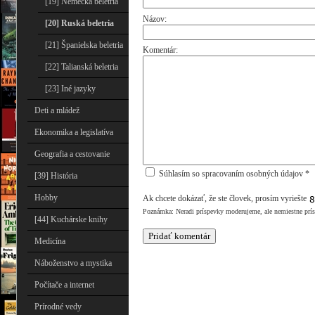
[19] Nemecká beletria
Názov:
[20] Ruská beletria
[21] Španielska beletria
Komentár:
[22] Talianská beletria
[23] Iné jazyky
Deti a mládež
Ekonomika a legislatíva
Geografia a cestovanie
Súhlasím so spracovaním osobných údajov *
[39] História
Hobby
Ak chcete dokázať, že ste človek, prosím vyriešte
Poznámka: Neradi príspevky moderujeme, ale nemiestne prí
[44] Kuchárske knihy
Medicína
Náboženstvo a mystika
Počítače a internet
Prírodné vedy