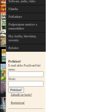
Software, audio, video
Filatelia
Pohľadnice
Podporujeme umelcov a
remeselníkov
Hry, hračky, hlavolamy,
suveníry
Rybolov
Prihlásiť
E-mail alebo Používateľské
meno:
Heslo:
Zabudli ste heslo?
Registrovať