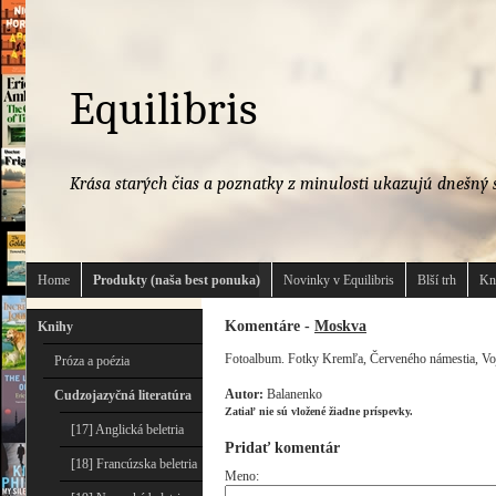
Equilibris
Krása starých čias a poznatky z minulosti ukazujú dnešný s
Home
Produkty (naša best ponuka)
Novinky v Equilibris
Blší trh
Kn
Komentáre -
Moskva
Knihy
Fotoalbum. Fotky Kremľa, Červeného námestia, Vo
Próza a poézia
Autor:
Balanenko
Cudzojazyčná literatúra
Zatiaľ nie sú vložené žiadne príspevky.
[17] Anglická beletria
Pridať komentár
[18] Francúzska beletria
Meno: