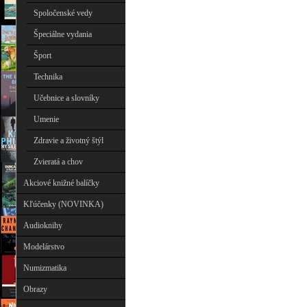
Spoločenské vedy
Špeciálne vydania
Šport
Technika
Učebnice a slovníky
Umenie
Zdravie a životný štýl
Zvieratá a chov
Akciové knižné balíčky
Kľúčenky (NOVINKA)
Audioknihy
Modelárstvo
Numizmatika
Obrazy