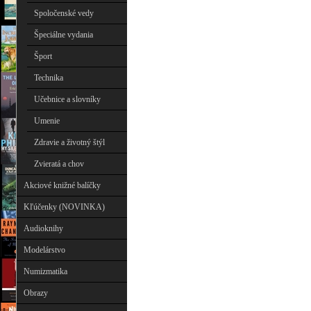
Spoločenské vedy
Špeciálne vydania
Šport
Technika
Učebnice a slovníky
Umenie
Zdravie a životný štýl
Zvieratá a chov
Akciové knižné balíčky
Kľúčenky (NOVINKA)
Audioknihy
Modelárstvo
Numizmatika
Obrazy