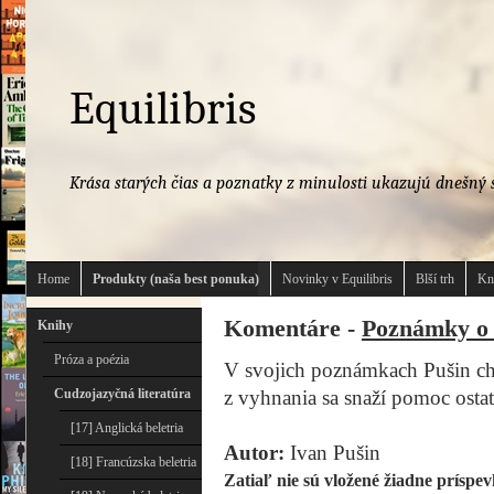
Equilibris
Krása starých čias a poznatky z minulosti ukazujú dnešný s
Home
Produkty (naša best ponuka)
Novinky v Equilibris
Blší trh
Kn
Komentáre -
Poznámky o 
Knihy
Próza a poézia
V svojich poznámkach Pušin cha
Cudzojazyčná literatúra
z vyhnania sa snaží pomoc osta
[17] Anglická beletria
Autor:
Ivan Pušin
[18] Francúzska beletria
Zatiaľ nie sú vložené žiadne príspev