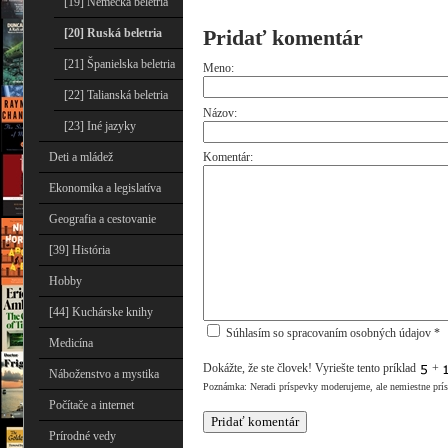
[19] Nemecká beletria
Pridať komentár
[20] Ruská beletria
[21] Španielska beletria
Meno:
[22] Talianská beletria
Názov:
[23] Iné jazyky
Deti a mládež
Komentár:
Ekonomika a legislatíva
Geografia a cestovanie
[39] História
Hobby
[44] Kuchárske knihy
Súhlasím so spracovaním osobných údajov *
Medicína
Dokážte, že ste človek! Vyriešte tento príklad
+
Náboženstvo a mystika
Poznámka: Neradi príspevky moderujeme, ale nemiestne prí
Počítače a internet
Prírodné vedy