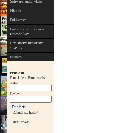
Software, audio, video
Filatelia
Pohľadnice
Podporujeme umelcov a
remeselníkov
Hry, hračky, hlavolamy,
suveníry
Rybolov
Prihlásiť
E-mail alebo Používateľské
meno:
Heslo:
Zabudli ste heslo?
Registrovať