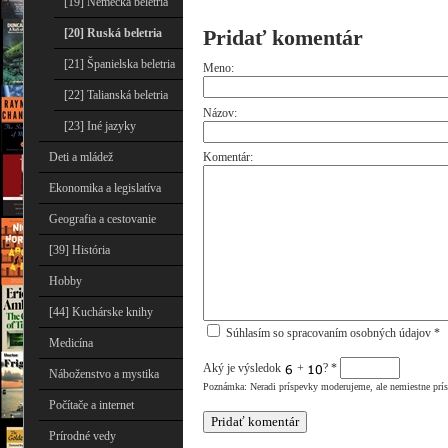
[19] Nemecká beletria
Pridať komentár
[20] Ruská beletria
[21] Španielska beletria
Meno:
[22] Talianská beletria
Názov:
[23] Iné jazyky
Deti a mládež
Komentár:
Ekonomika a legislatíva
Geografia a cestovanie
[39] História
Hobby
[44] Kuchárske knihy
Súhlasím so spracovaním osobných údajov *
Medicína
Aký je výsledok
+
?
*
Náboženstvo a mystika
Poznámka: Neradi príspevky moderujeme, ale nemiestne prí
Počítače a internet
Prírodné vedy