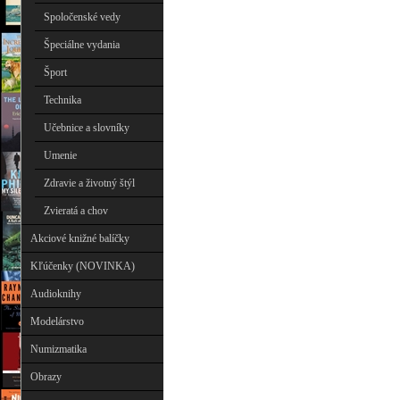
Spoločenské vedy
Špeciálne vydania
Šport
Technika
Učebnice a slovníky
Umenie
Zdravie a životný štýl
Zvieratá a chov
Akciové knižné balíčky
Kľúčenky (NOVINKA)
Audioknihy
Modelárstvo
Numizmatika
Obrazy