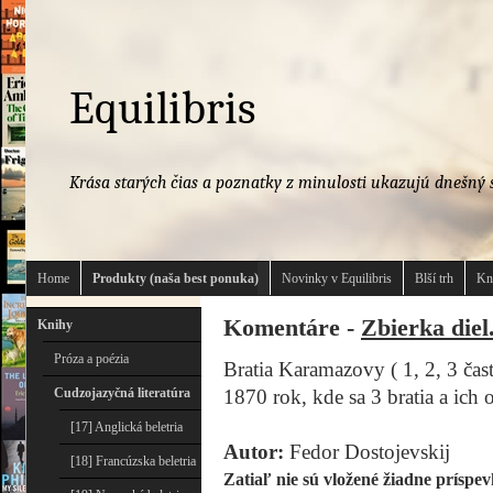
Equilibris
Krása starých čias a poznatky z minulosti ukazujú dnešný s
Home
Produkty (naša best ponuka)
Novinky v Equilibris
Blší trh
Kn
Komentáre -
Zbierka diel.
Knihy
Próza a poézia
Bratia Karamazovy ( 1, 2, 3 čas
Cudzojazyčná literatúra
1870 rok, kde sa 3 bratia a ich o
[17] Anglická beletria
Autor:
Fedor Dostojevskij
[18] Francúzska beletria
Zatiaľ nie sú vložené žiadne príspev