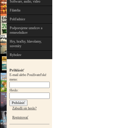
Software, audio, video
Filatelia
Pohľadnice
Podporujeme umelcov a
remeselníkov
Hry, hračky, hlavolamy,
suveníry
Rybolov
Prihlásiť
E-mail alebo Používateľské
meno:
Heslo:
Zabudli ste heslo?
Registrovať