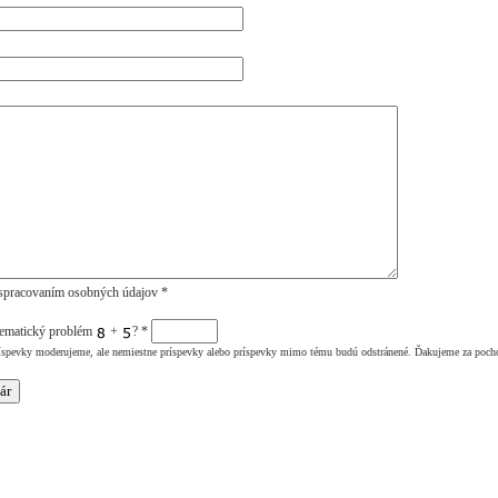
spracovaním osobných údajov *
tematický problém
+
?
*
íspevky moderujeme, ale nemiestne príspevky alebo príspevky mimo tému budú odstránené. Ďakujeme za poch