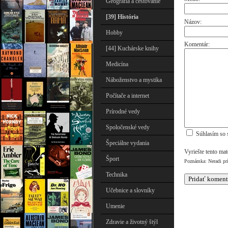
Geografia a cestovanie
[39] História
Názov:
Hobby
Komentár:
[44] Kuchárske knihy
Medicína
Náboženstvo a mystika
Počítače a internet
Prírodné vedy
Spoločenské vedy
Súhlasím so 
Špeciálne vydania
Vyriešte tento ma
Šport
Poznámka: Neradi pr
Technika
Učebnice a slovníky
Umenie
Zdravie a životný štýl