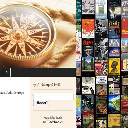
¶
Nákupný košík
éna střední Evropa
Hľadať!
equilibris.sk
na Facebooku