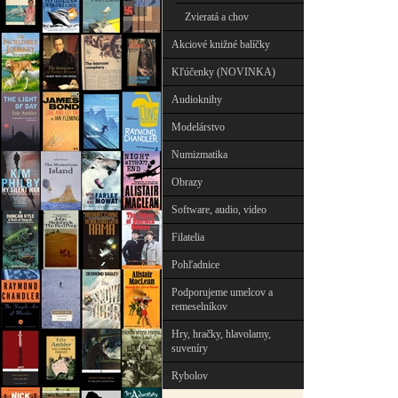
Zvieratá a chov
Akciové knižné balíčky
Kľúčenky (NOVINKA)
Audioknihy
Modelárstvo
Numizmatika
Obrazy
Software, audio, video
Filatelia
Pohľadnice
Podporujeme umelcov a
remeselníkov
Hry, hračky, hlavolamy,
suveníry
Rybolov