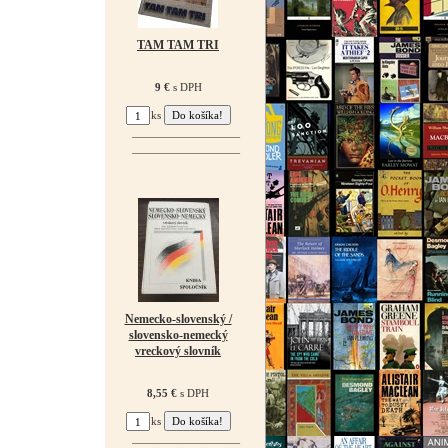
TAM TAM TRI
9 €
s DPH
ks
¯¯¯¯¯¯¯¯¯¯¯¯¯¯¯¯¯¯
¯¯¯¯¯¯¯¯¯¯¯¯¯¯¯¯¯¯
Nemecko-slovenský /
slovensko-nemecký
vreckový slovník
8,55 €
s DPH
ks