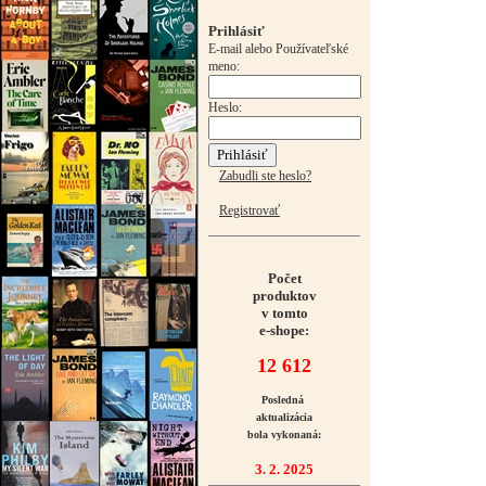
Prihlásiť
E-mail alebo Používateľské
meno:
Heslo:
Zabudli ste heslo?
Registrovať
Počet
produktov
v tomto
e-shope:
12 612
Posledná
aktualizácia
bola vykonaná:
3. 2. 2025