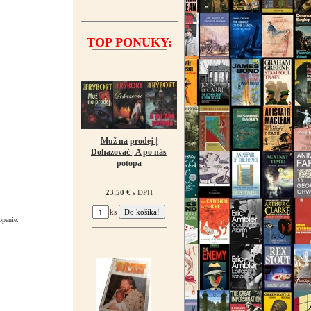
TOP PONUKY:
¯¯¯¯¯¯¯¯¯¯¯¯¯¯¯¯¯¯
Muž na prodej |
Dohazovač | A po nás
potopa
23,50 €
s DPH
ks
openie.
¯¯¯¯¯¯¯¯¯¯¯¯¯¯¯¯¯¯