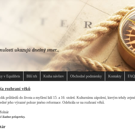
nulosti ukazujú dnešný smer...
y v Equilibris
Blší trh
Kniha návštev
Obchodné podmienky
Kontakty
FAQ
Na rozhraní věků
ik průhledů do života a myšlení lidí 15. a 16. století. Kulturnímu zápolení, kterým tehdy zejm
jedné jeho výrazné poloze jméno reformace. Odehrála se na rozhraní věků.
olnár
né žiadne príspevky.
tár