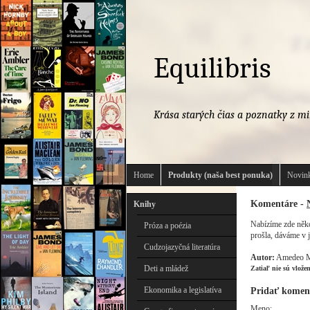
Equilibris
Krása starých čias a poznatky z mi
Home
Produkty (naša best ponuka)
Novink
Komentáre -
Knihy
Nabízíme zde někol
Próza a poézia
prošla, dáváme v 
Cudzojazyčná literatúra
Autor:
Amedeo M
Deti a mládež
Zatiaľ nie sú vlože
Ekonomika a legislatíva
Pridať komen
Meno: