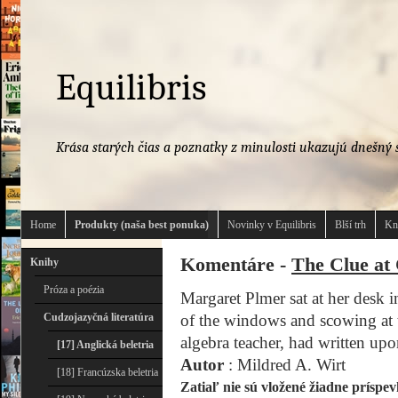
Equilibris
Krása starých čias a poznatky z minulosti ukazujú dnešný s
Home
Produkty (naša best ponuka)
Novinky v Equilibris
Blší trh
Kn
Komentáre -
The Clue at
Knihy
Próza a poézia
Margaret Plmer sat at her desk 
Cudzojazyčná literatúra
of the windows and scowing at
algebra teacher, had written up
[17] Anglická beletria
Autor
: Mildred A. Wirt
[18] Francúzska beletria
Zatiaľ nie sú vložené žiadne príspev