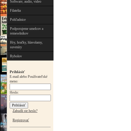
Software, audio, video
Filatelia
Pohľadnice
Podporujeme umelcov a
remeselníkov
Hry, hračky, hlavolamy,
suveníry
Rybolov
Prihlásiť
E-mail alebo Používateľské
meno:
Heslo:
Zabudli ste heslo?
Registrovať