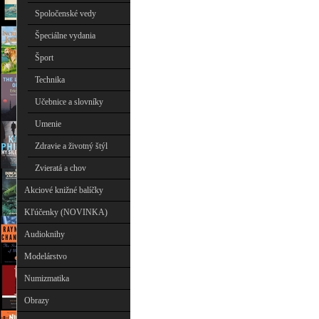
Spoločenské vedy
Špeciálne vydania
Šport
Technika
Učebnice a slovníky
Umenie
Zdravie a životný štýl
Zvieratá a chov
Akciové knižné balíčky
Kľúčenky (NOVINKA)
Audioknihy
Modelárstvo
Numizmatika
Obrazy