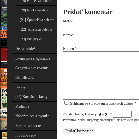
[19] Nemecká beletria
Pridať komentár
[20] Ruská beletria
[21] Španielska beletria
Meno:
[22] Talianská beletria
Názov:
[23] Iné jazyky
Deti a mládež
Komentár:
Ekonomika a legislatíva
Geografia a cestovanie
[39] História
Hobby
[44] Kuchárske knihy
Súhlasím so spracovaním osobných údajov *
Medicína
Ak ste človek, koľko je
-
?
*
Náboženstvo a mystika
Poznámka: Neradi príspevky moderujeme, ale nemiestne prí
Počítače a internet
Prírodné vedy