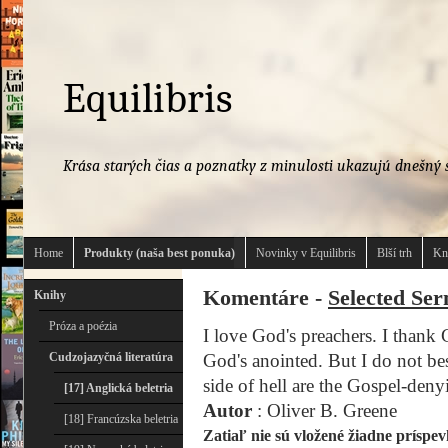
Equilibris
Krása starých čias a poznatky z minulosti ukazujú dnešný s
Home
Produkty (naša best ponuka)
Novinky v Equilibris
Blší trh
Kn
Komentáre -
Selected Se
Knihy
Próza a poézia
I love God's preachers. I thank 
Cudzojazyčná literatúra
God's anointed. But I do not besi
side of hell are the Gospel-deny
[17] Anglická beletria
Autor
: Oliver B. Greene
[18] Francúzska beletria
Zatiaľ nie sú vložené žiadne príspev