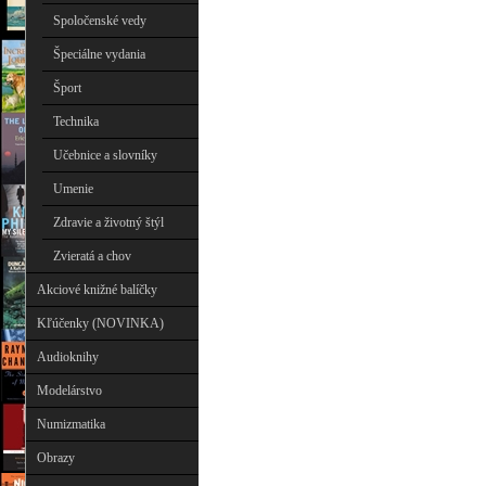
Spoločenské vedy
Špeciálne vydania
Šport
Technika
Učebnice a slovníky
Umenie
Zdravie a životný štýl
Zvieratá a chov
Akciové knižné balíčky
Kľúčenky (NOVINKA)
Audioknihy
Modelárstvo
Numizmatika
Obrazy