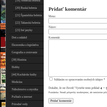
[19] Nemecká beletria
Pridať komentár
[20] Ruská beletria
[21] Španielska beletria
Meno:
[22] Talianská beletria
Názov:
[23] Iné jazyky
Deti a mládež
Komentár:
Ekonomika a legislatíva
Geografia a cestovanie
[39] História
Hobby
[44] Kuchárske knihy
Súhlasím so spracovaním osobných údajov *
Medicína
Dokážte, že ste človek! Vyriešte tento príklad
+
Náboženstvo a mystika
Poznámka: Neradi príspevky moderujeme, ale nemiestne prí
Počítače a internet
Prírodné vedy