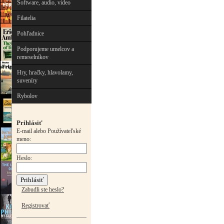
Software, audio, video
Filatelia
Pohľadnice
Podporujeme umelcov a
remeselníkov
Hry, hračky, hlavolamy,
suveníry
Rybolov
Prihlásiť
E-mail alebo Používateľské
meno:
Heslo:
Zabudli ste heslo?
Registrovať