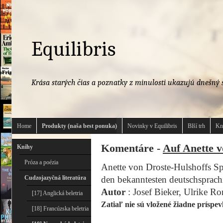
Equilibris
Krása starých čias a poznatky z minulosti ukazujú dnešný s
Home
Produkty (naša best ponuka)
Novinky v Equilibris
Blší trh
Kn
Komentáre -
Auf Anette v
Knihy
Próza a poézia
Anette von Droste-Hulshoffs Spu
Cudzojazyčná literatúra
den bekanntesten deutschsprac
Autor
: Josef Bieker, Ulrike R
[17] Anglická beletria
Zatiaľ nie sú vložené žiadne príspev
[18] Francúzska beletria