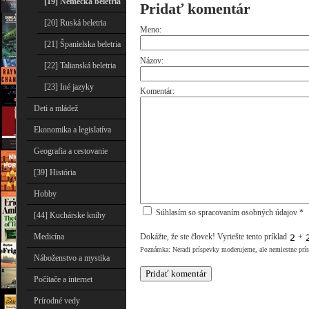
[19] Nemecká beletria
Pridať komentár
[20] Ruská beletria
Meno:
[21] Španielska beletria
Názov:
[22] Talianská beletria
[23] Iné jazyky
Komentár:
Deti a mládež
Ekonomika a legislatíva
Geografia a cestovanie
[39] História
Hobby
Súhlasím so spracovaním osobných údajov *
[44] Kuchárske knihy
Medicína
Dokážte, že ste človek! Vyriešte tento príklad
+
Poznámka: Neradi príspevky moderujeme, ale nemiestne prí
Náboženstvo a mystika
Počítače a internet
Prírodné vedy