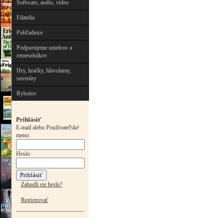
Software, audio, video
Filatelia
Pohľadnice
Podporujeme umelcov a
remeselníkov
Hry, hračky, hlavolamy,
suveníry
Rybolov
Prihlásiť
E-mail alebo Používateľské
meno:
Heslo:
Zabudli ste heslo?
Registrovať