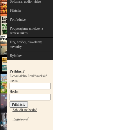
Software, audio, video
Filatelia
Pohľadnice
Podporujeme umelcov a
remeselníkov
Hry, hračky, hlavolamy,
suveníry
Rybolov
Prihlásiť
E-mail alebo Používateľské
meno:
Heslo:
Zabudli ste heslo?
Registrovať