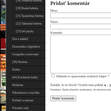
[19] Nemecká beletria
Pridať komentár
[20] Ruská beletria
Meno:
[21] Španielska beletria
Názov:
[22] Talianská beletria
[23] Iné jazyky
Komentár:
Deti a mládež
Ekonomika a legislatíva
Geografia a cestovanie
[39] História
Hobby
Súhlasím so spracovaním osobných údajov *
[44] Kuchárske knihy
Medicína
Dokážte, že ste človek! Vyriešte tento príklad
-
Poznámka: Neradi príspevky moderujeme, ale nemiestne prí
Náboženstvo a mystika
Počítače a internet
Prírodné vedy