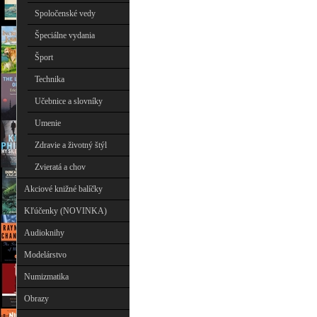
Spoločenské vedy
Špeciálne vydania
Šport
Technika
Učebnice a slovníky
Umenie
Zdravie a životný štýl
Zvieratá a chov
Akciové knižné balíčky
Kľúčenky (NOVINKA)
Audioknihy
Modelárstvo
Numizmatika
Obrazy