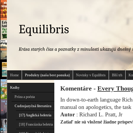
Equilibris
Krása starých čias a poznatky z minulosti ukazujú dnešný s
Home
Produkty (naša best ponuka)
Novinky v Equilibris
Blší trh
Kn
Komentáre -
Every Thoug
Knihy
Próza a poézia
In down-to-earth language Richar
Cudzojazyčná literatúra
manual on apologetics, the task 
Autor
: Richard L. Pratt, Jr
[17] Anglická beletria
Zatiaľ nie sú vložené žiadne príspev
[18] Francúzska beletria