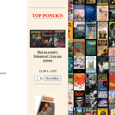
TOP PONUKY:
¯¯¯¯¯¯¯¯¯¯¯¯¯¯¯¯¯¯
Muž na prodej |
Dohazovač | A po nás
potopa
23,50 €
s DPH
openie.
ks
¯¯¯¯¯¯¯¯¯¯¯¯¯¯¯¯¯¯