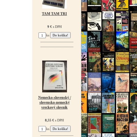
TAM TAM TRI
9 €
s DPH
ks
¯¯¯¯¯¯¯¯¯¯¯¯¯¯¯¯¯¯
¯¯¯¯¯¯¯¯¯¯¯¯¯¯¯¯¯¯
Nemecko-slovenský /
slovensko-nemecký
vreckový slovník
8,55 €
s DPH
ks