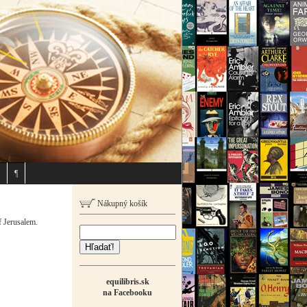
¶
Nákupný košík
f Jerusalem.
Hľadať!
equilibris.sk
na Facebooku