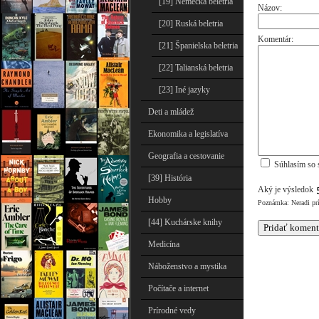
[19] Nemecká beletria
Názov:
[20] Ruská beletria
Komentár:
[21] Španielska beletria
[22] Talianská beletria
[23] Iné jazyky
Deti a mládež
Ekonomika a legislatíva
Geografia a cestovanie
Súhlasím so 
[39] História
Aký je výsledok
Hobby
Poznámka: Neradi pr
[44] Kuchárske knihy
Medicína
Náboženstvo a mystika
Počítače a internet
Prírodné vedy