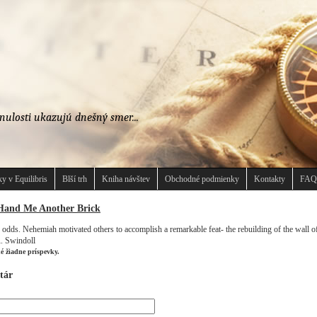
nulosti ukazujú dnešný smer...
y v Equilibris
Blší trh
Kniha návštev
Obchodné podmienky
Kontakty
FAQ
Hand Me Another Brick
 odds. Nehemiah motivated others to accomplish a remarkable feat- the rebuilding of the wall o
R. Swindoll
né žiadne príspevky.
tár