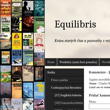
Equilibris
Krása starých čias a poznatky z mi
Home
Produkty (naša best ponuka)
Novink
Komentáre -
Knihy
Against incredible
Próza a poézia
Autor
: Charles 
Cudzojazyčná literatúra
Zatiaľ nie sú vlože
Pridať komen
[17] Anglická beletria
Meno:
[18] Francúzska beletria