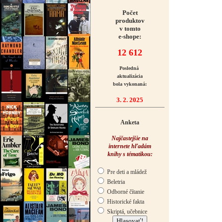
Počet
produktov
v tomto
e-shope:
12 612
Posledná
aktualizácia
bola vykonaná:
3. 2. 2025
Anketa
Najčastejšie na
internete hľadám
knihy s tématikou:
Pre deti a mládež
Beletria
Odborné čítanie
Historické fakta
Skriptá, učebnice