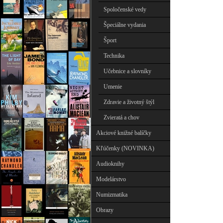
Spoločenské vedy
Špeciálne vydania
Šport
Technika
Učebnice a slovníky
Umenie
Zdravie a životný štýl
Zvieratá a chov
Akciové knižné balíčky
Kľúčenky (NOVINKA)
Audioknihy
Modelárstvo
Numizmatika
Obrazy