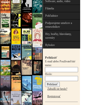
Software, audio, video
Filatelia
Pohľadnice
Podporujeme umelcov a
remeselníkov
Hry, hračky, hlavolamy,
suveníry
Rybolov
Prihlásiť
E-mail alebo Používateľské
meno:
Heslo:
Zabudli ste heslo?
Registrovať