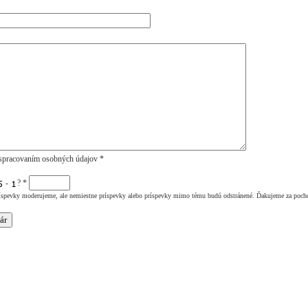
spracovaním osobných údajov *
-
?
*
íspevky moderujeme, ale nemiestne príspevky alebo príspevky mimo tému budú odstránené. Ďakujeme za poch