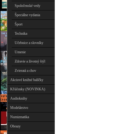
Spoločenské vedy
Špeciálne vydania
Šport
Technika
Učebnice a slovníky
Umenie
Zdravie a životný štýl
Zvieratá a chov
Akciové knižné balíčky
Kľúčenky (NOVINKA)
Audioknihy
Modelárstvo
Numizmatika
Obrazy