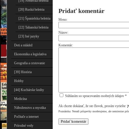
[19] Nemecká beletria
Pridať komentár
[20] Ruská beletria
[21] Španielska beletria
Meno:
[22] Talianská beletria
Názov:
[23] Iné jazyky
Deti a mládež
Komentár:
Ekonomika a legislatíva
Geografia a cestovanie
[39] História
Hobby
[44] Kuchárske knihy
Súhlasím so spracovaním osobných údajov *
Medicína
Ak chcete dokázať, že ste človek, prosím vyriešte
Náboženstvo a mystika
Poznámka: Neradi príspevky moderujeme, ale nemiestne prí
Počítače a internet
Prírodné vedy