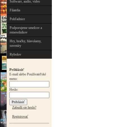
Software, audio, video
Filatelia
Pohľadnice
Podporujeme umelcov a
remeselníkov
Hry, hračky, hlavolamy,
suveníry
Rybolov
Prihlásiť
E-mail alebo Používateľské
meno:
Heslo:
Zabudli ste heslo?
Registrovať