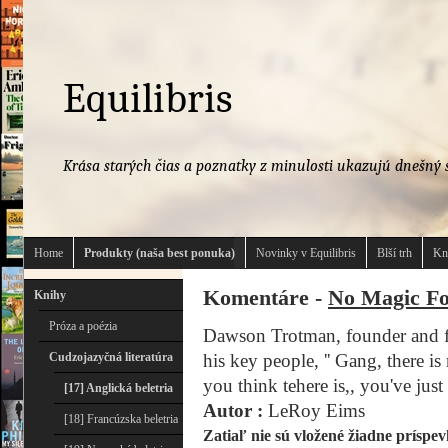
Equilibris
Krása starých čias a poznatky z minulosti ukazujú dnešný s
Home
Produkty (naša best ponuka)
Novinky v Equilibris
Blší trh
Kn
Komentáre -
No Magic F
Knihy
Próza a poézia
Dawson Trotman, founder and fir
Cudzojazyčná literatúra
his key people, '' Gang, there i
you think tehere is,, you've just l
[17] Anglická beletria
Autor :
LeRoy Eims
[18] Francúzska beletria
Zatiaľ nie sú vložené žiadne príspev