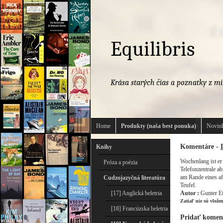
Equilibris
Krása starých čias a poznatky z mi
Home
Produkty (naša best ponuka)
Novink
Komentáre -
Knihy
Wochenlang ist er
Próza a poézia
Telefonzentrale a
am Rande eines af
Cudzojazyčná literatúra
Teufel.
[17] Anglická beletria
Autor :
Gunter Ef
Zatiaľ nie sú vlože
[18] Francúzska beletria
Pridať komen