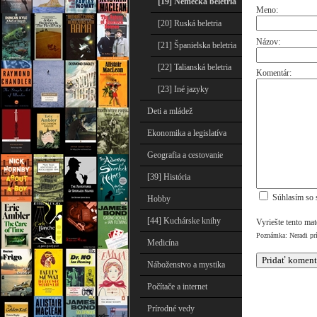
[19] Nemecká beletria
Meno:
[20] Ruská beletria
Názov:
[21] Španielska beletria
[22] Talianská beletria
Komentár:
[23] Iné jazyky
Deti a mládež
Ekonomika a legislatíva
Geografia a cestovanie
[39] História
Súhlasím so 
Hobby
[44] Kuchárske knihy
Vyriešte tento ma
Poznámka: Neradi pr
Medicína
Náboženstvo a mystika
Počítače a internet
Prírodné vedy