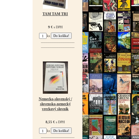
TAM TAM TRI
9 €
s DPH
ks
¯¯¯¯¯¯¯¯¯¯¯¯¯¯¯¯¯¯
¯¯¯¯¯¯¯¯¯¯¯¯¯¯¯¯¯¯
Nemecko-slovenský /
slovensko-nemecký
vreckový slovník
8,55 €
s DPH
ks