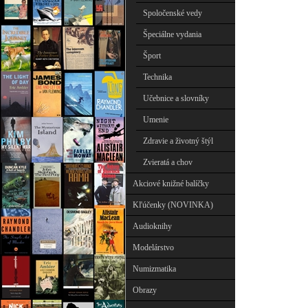
Spoločenské vedy
Špeciálne vydania
Šport
Technika
Učebnice a slovníky
Umenie
Zdravie a životný štýl
Zvieratá a chov
Akciové knižné balíčky
Kľúčenky (NOVINKA)
Audioknihy
Modelárstvo
Numizmatika
Obrazy