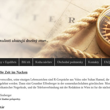
nulosti ukazujú dnešný smer...
y v Equilibris
Blší trh
Kniha návštev
Obchodné podmienky
Kontakty
FAQ
Die Zeit im Nacken
 verscollen, seine einzigen Lebenszeichen sind R-Gespräche aus Volos oder Sultan Hamud, die
bgelehnt werden. Dann sitzt Geunther Effenberger in der sonnendurchsluhten griechischen Mo
rikanischer Negerkrals, und die Telefonverbindung mit der Redaktion in Wien ist fur die näch
fenberger
né žiadne príspevky.
tár