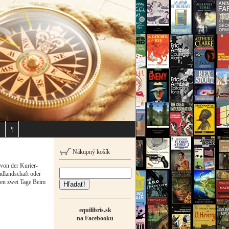
¶
Nákupný košík
 von der Kurier-
ndlandschaft oder
sten zwei Tage Beim
Hľadať!
equilibris.sk
na Facebooku