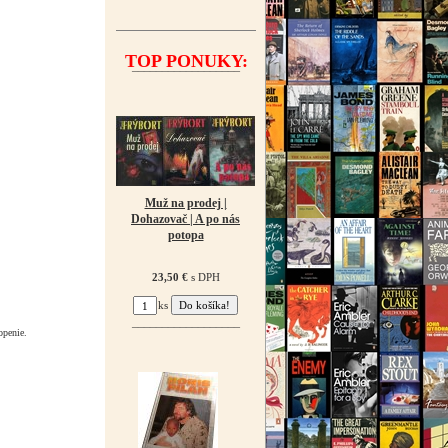
TOP PONUKY:
¯¯¯¯¯¯¯¯¯¯¯¯¯¯¯¯¯¯
Muž na prodej |
Dohazovač | A po nás
potopa
23,50 €
s DPH
ks
¯¯¯¯¯¯¯¯¯¯¯¯¯¯¯¯¯¯
openie.