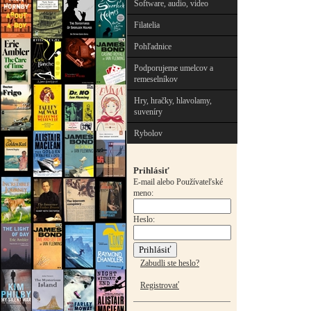
Software, audio, video
Filatelia
Pohľadnice
Podporujeme umelcov a
remeselníkov
Hry, hračky, hlavolamy,
suveníry
Rybolov
Prihlásiť
E-mail alebo Používateľské
meno:
Heslo:
Zabudli ste heslo?
Registrovať