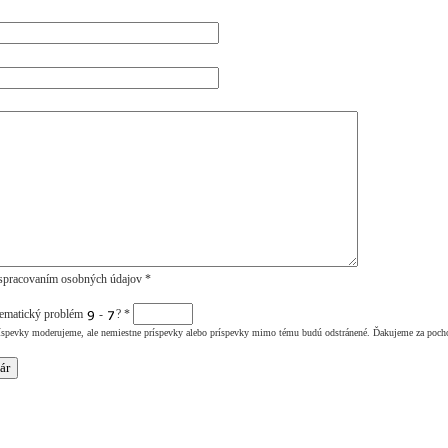
spracovaním osobných údajov *
tematický problém
-
?
*
íspevky moderujeme, ale nemiestne príspevky alebo príspevky mimo tému budú odstránené. Ďakujeme za poch