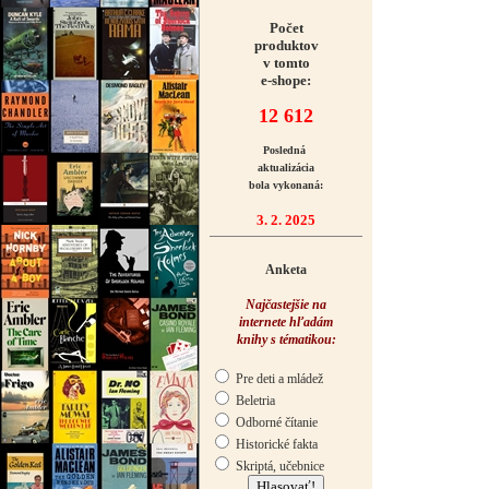
Počet
produktov
v tomto
e-shope:
12 612
Posledná
aktualizácia
bola vykonaná:
3. 2. 2025
Anketa
Najčastejšie na
internete hľadám
knihy s tématikou:
Pre deti a mládež
Beletria
Odborné čítanie
Historické fakta
Skriptá, učebnice