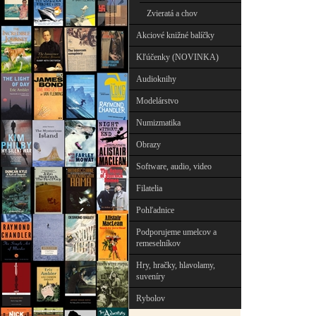
Zvieratá a chov
Akciové knižné balíčky
Kľúčenky (NOVINKA)
Audioknihy
Modelárstvo
Numizmatika
Obrazy
Software, audio, video
Filatelia
Pohľadnice
Podporujeme umelcov a
remeselníkov
Hry, hračky, hlavolamy,
suveníry
Rybolov