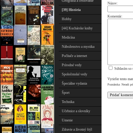
Geografia a cestovanie
Názov:
[39] História
Komentár:
Hobby
[44] Kuchárske knihy
Medicína
Náboženstvo a mystika
Počítače a internet
Prírodné vedy
Súhlasím so 
Spoločenské vedy
Vyriešte tento ma
Špeciálne vydania
Poznámka: Neradi pr
Šport
Technika
Učebnice a slovníky
Umenie
Zdravie a životný štýl