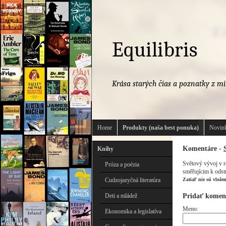
Equilibris
Krása starých čias a poznatky z mi
Home
Produkty (naša best ponuka)
Novink
Komentáre -
Knihy
Světový vývoj v r
Próza a poézia
směřujícim k odstr
Cudzojazyčná literatúra
Zatiaľ nie sú vlože
Pridať komen
Deti a mládež
Meno:
Ekonomika a legislatíva