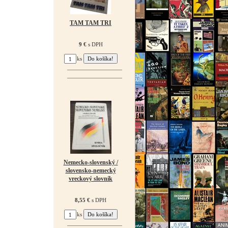
TAM TAM TRI
9 €
s DPH
ks
¯¯¯¯¯¯¯¯¯¯¯¯¯¯¯¯¯¯
¯¯¯¯¯¯¯¯¯¯¯¯¯¯¯¯¯¯
Nemecko-slovenský /
slovensko-nemecký
vreckový slovník
8,55 €
s DPH
ks