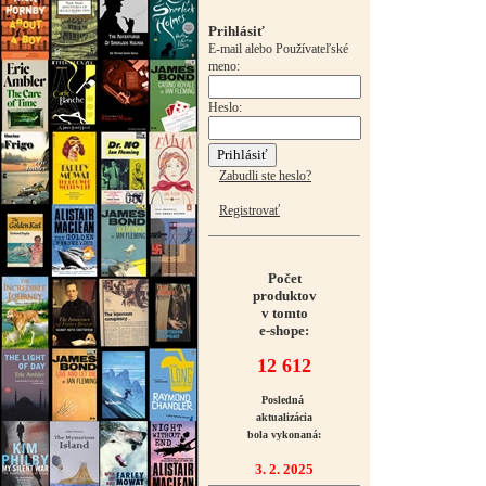
Prihlásiť
E-mail alebo Používateľské
meno:
Heslo:
Zabudli ste heslo?
Registrovať
Počet
produktov
v tomto
e-shope:
12 612
Posledná
aktualizácia
bola vykonaná:
3. 2. 2025