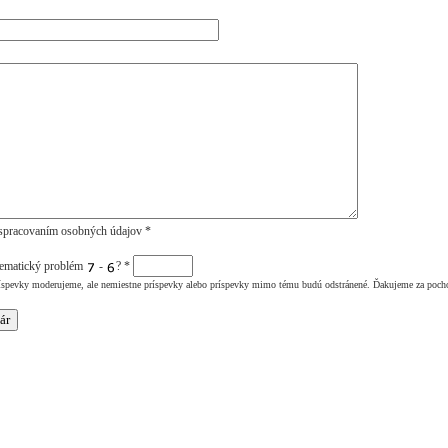
spracovaním osobných údajov *
tematický problém
-
?
*
íspevky moderujeme, ale nemiestne príspevky alebo príspevky mimo tému budú odstránené. Ďakujeme za poch