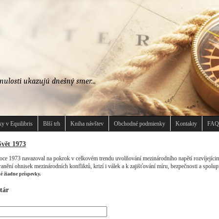
nulosti ukazujú dnešný smer...
y v Equilibris
Blší trh
Kniha návštev
Obchodné podmienky
Kontakty
FAQ
Svět 1973
oce 1973 navazoval na pokrok v celkovém trendu uvolňování mezinárodního napětí rozvíjejícim 
anění ohnisek mezinárodních konfliktů, krizí i válek a k zajišťování míru, bezpečnosti a spolup
né žiadne príspevky.
tár