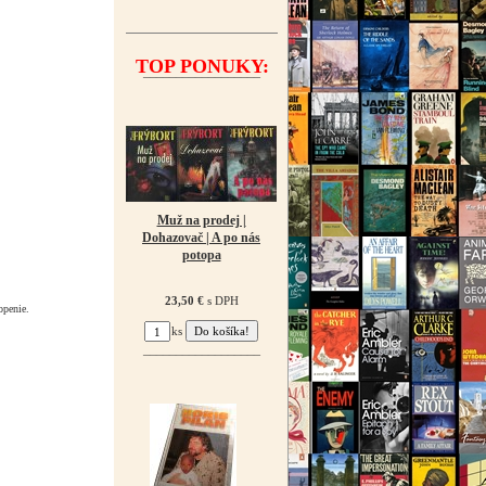
TOP PONUKY:
¯¯¯¯¯¯¯¯¯¯¯¯¯¯¯¯¯¯
Muž na prodej |
Dohazovač | A po nás
potopa
23,50 €
s DPH
openie.
ks
¯¯¯¯¯¯¯¯¯¯¯¯¯¯¯¯¯¯