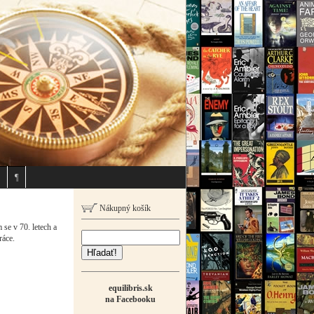
¶
Nákupný košík
se v 70. letech a
ráce.
Hľadať!
equilibris.sk
na Facebooku