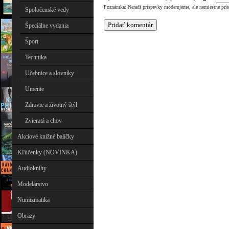
Poznámka: Neradi príspevky moderujeme, ale nemiestne prí
Spoločenské vedy
Špeciálne vydania
Šport
Technika
Učebnice a slovníky
Umenie
Zdravie a životný štýl
Zvieratá a chov
Akciové knižné balíčky
Kľúčenky (NOVINKA)
Audioknihy
Modelárstvo
Numizmatika
Obrazy