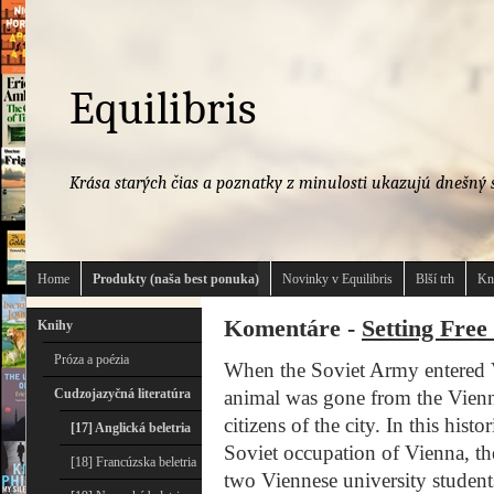
Equilibris
Krása starých čias a poznatky z minulosti ukazujú dnešný s
Home
Produkty (naša best ponuka)
Novinky v Equilibris
Blší trh
Kn
Komentáre -
Setting Free
Knihy
Próza a poézia
When the Soviet Army entered V
Cudzojazyčná literatúra
animal was gone from the Vienn
citizens of the city. In this hist
[17] Anglická beletria
Soviet occupation of Vienna, th
[18] Francúzska beletria
two Viennese university students