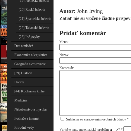
[19] Nemecká beletria
[20] Ruská beletria
Autor:
John Irving
Zatiaľ nie sú vložené žiadne príspev
[21] Španielska beletria
[22] Talianská beletria
Pridať komentár
[23] Iné jazyky
Meno:
Deti a mládež
Názov:
Ekonomika a legislatíva
Geografia a cestovanie
Komentár:
[39] História
Hobby
[44] Kuchárske knihy
Medicína
Náboženstvo a mystika
Počítače a internet
Súhlasím so spracovaním osobných údajov *
Prírodné vedy
Vyriešte tento matematický problém
-
?
*