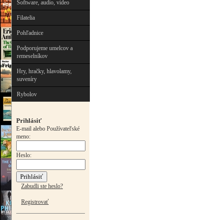
Software, audio, video
Filatelia
Pohľadnice
Podporujeme umelcov a
remeselníkov
Hry, hračky, hlavolamy,
suveníry
Rybolov
Prihlásiť
E-mail alebo Používateľské
meno:
Heslo:
Zabudli ste heslo?
Registrovať