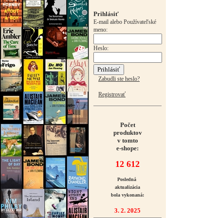
Prihlásiť
E-mail alebo Používateľské
meno:
Heslo:
Zabudli ste heslo?
Registrovať
Počet
produktov
v tomto
e-shope:
12 612
Posledná
aktualizácia
bola vykonaná:
3. 2. 2025