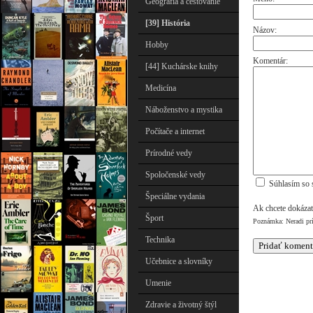
Geografia a cestovanie
[39] História
Názov:
Hobby
Komentár:
[44] Kuchárske knihy
Medicína
Náboženstvo a mystika
Počítače a internet
Prírodné vedy
Spoločenské vedy
Súhlasím so 
Špeciálne vydania
Ak chcete dokázať
Šport
Poznámka: Neradi pr
Technika
Učebnice a slovníky
Umenie
Zdravie a životný štýl