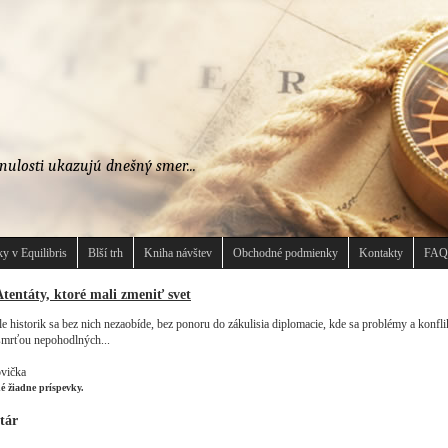
nulosti ukazujú dnešný smer...
y v Equilibris
Blší trh
Kniha návštev
Obchodné podmienky
Kontakty
FAQ
Atentáty, ktoré mali zmeniť svet
ale historik sa bez nich nezaobíde, bez ponoru do zákulisia diplomacie, kde sa problémy a konflikt
 smrťou nepohodlných...
ovička
né žiadne príspevky.
tár