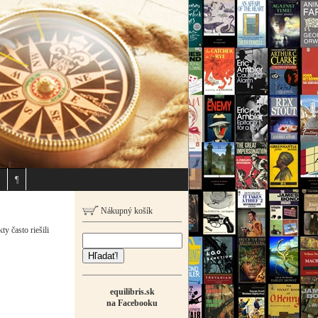
¶
Nákupný košík
y často riešili
Hľadať!
equilibris.sk
na Facebooku