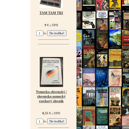
TAM TAM TRI
9 €
s DPH
ks
¯¯¯¯¯¯¯¯¯¯¯¯¯¯¯¯¯¯
¯¯¯¯¯¯¯¯¯¯¯¯¯¯¯¯¯¯
Nemecko-slovenský /
slovensko-nemecký
vreckový slovník
8,55 €
s DPH
ks