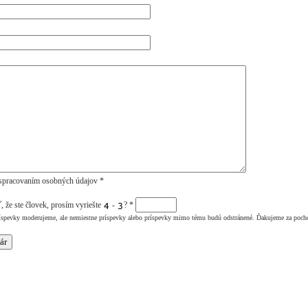
spracovaním osobných údajov *
, že ste človek, prosím vyriešte
-
?
*
íspevky moderujeme, ale nemiestne príspevky alebo príspevky mimo tému budú odstránené. Ďakujeme za poch