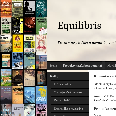
Equilibris
Krása starých čias a poznatky z mi
Home
Produkty (naša best ponuka)
Novink
Komentáre -
Knihy
Nie sú to dejiny, 
Próza a poézia
intrigami, krvou,
Cudzojazyčná literatúra
Autor:
V. P. Bor
Deti a mládež
Zatiaľ nie sú vlože
Ekonomika a legislatíva
Pridať komen
Meno: