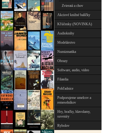
Zvieratá a chov
Akciové knižné balíčky
Kľúčenky (NOVINKA)
Audioknihy
Modelárstvo
Numizmatika
Obrazy
Software, audio, video
Filatelia
Pohľadnice
Podporujeme umelcov a
remeselníkov
Hry, hračky, hlavolamy,
suveníry
Rybolov