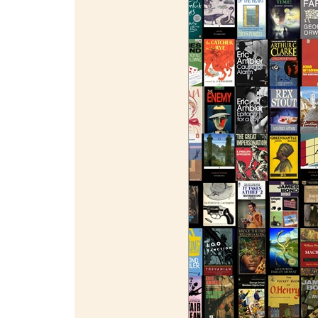
¯¯¯¯¯¯¯¯¯¯¯¯¯¯¯¯¯¯