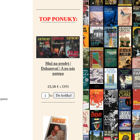
TOP PONUKY:
¯¯¯¯¯¯¯¯¯¯¯¯¯¯¯¯¯¯
Muž na prodej |
Dohazovač | A po nás
potopa
23,50 €
s DPH
ks
openie.
¯¯¯¯¯¯¯¯¯¯¯¯¯¯¯¯¯¯