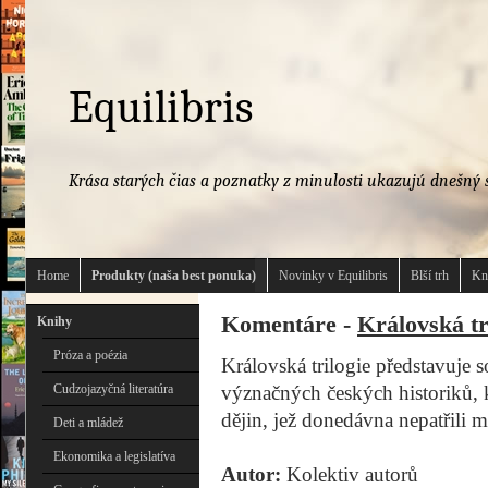
Equilibris
Krása starých čias a poznatky z minulosti ukazujú dnešný s
Home
Produkty (naša best ponuka)
Novinky v Equilibris
Blší trh
Kn
Komentáre -
Královská tr
Knihy
Próza a poézia
Královská trilogie představuje 
Cudzojazyčná literatúra
význačných českých historiků, k
dějin, jež donedávna nepatřili m
Deti a mládež
Ekonomika a legislatíva
Autor:
Kolektiv autorů