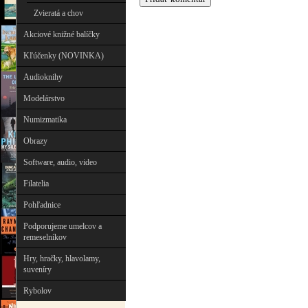
Zvieratá a chov
Akciové knižné balíčky
Kľúčenky (NOVINKA)
Audioknihy
Modelárstvo
Numizmatika
Obrazy
Software, audio, video
Filatelia
Pohľadnice
Podporujeme umelcov a
remeselníkov
Hry, hračky, hlavolamy,
suveníry
Rybolov