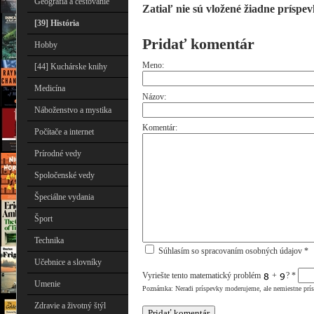
Geografia a cestovanie
Zatiaľ nie sú vložené žiadne príspev
[39] História
Pridať komentár
Hobby
Meno:
[44] Kuchárske knihy
Medicína
Názov:
Náboženstvo a mystika
Komentár:
Počítače a internet
Prírodné vedy
Spoločenské vedy
Špeciálne vydania
Šport
Technika
Súhlasím so spracovaním osobných údajov *
Učebnice a slovníky
Vyriešte tento matematický problém
+
?
*
Umenie
Poznámka: Neradi príspevky moderujeme, ale nemiestne prí
Zdravie a životný štýl