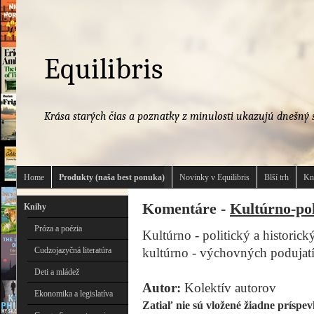
Equilibris
Krása starých čias a poznatky z minulosti ukazujú dnešný s
Home
Produkty (naša best ponuka)
Novinky v Equilibris
Blší trh
Kn
Komentáre -
Kultúrno-pol
Knihy
Próza a poézia
Kultúrno - politický a histori
Cudzojazyčná literatúra
kultúrno - výchovných podujatí
Deti a mládež
Autor:
Kolektív autorov
Ekonomika a legislatíva
Zatiaľ nie sú vložené žiadne príspev