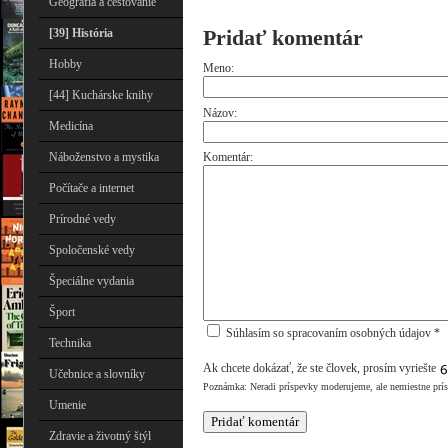
Geografia a cestovanie
Pridať komentár
[39] História
Hobby
Meno:
[44] Kuchárske knihy
Názov:
Medicína
Náboženstvo a mystika
Komentár:
Počítače a internet
Prírodné vedy
Spoločenské vedy
Špeciálne vydania
Šport
Súhlasím so spracovaním osobných údajov *
Technika
Ak chcete dokázať, že ste človek, prosím vyriešte
Učebnice a slovníky
Poznámka: Neradi príspevky moderujeme, ale nemiestne prí
Umenie
Zdravie a životný štýl