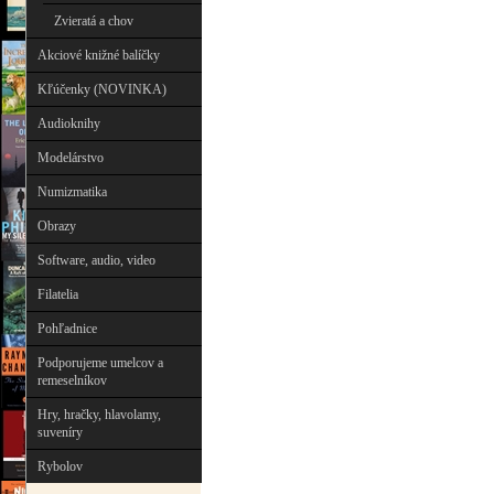
Zvieratá a chov
Akciové knižné balíčky
Kľúčenky (NOVINKA)
Audioknihy
Modelárstvo
Numizmatika
Obrazy
Software, audio, video
Filatelia
Pohľadnice
Podporujeme umelcov a
remeselníkov
Hry, hračky, hlavolamy,
suveníry
Rybolov