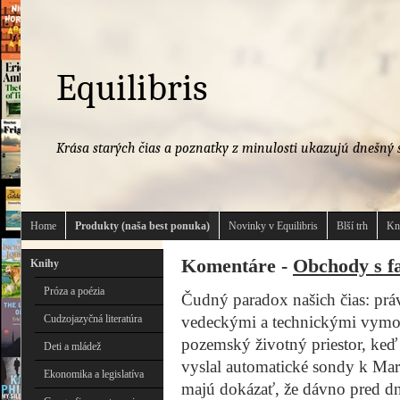
Equilibris
Krása starých čias a poznatky z minulosti ukazujú dnešný s
Home
Produkty (naša best ponuka)
Novinky v Equilibris
Blší trh
Kn
Komentáre -
Obchody s f
Knihy
Próza a poézia
Čudný paradox našich čias: prá
Cudzojazyčná literatúra
vedeckými a technickými vymož
pozemský životný priestor, keď 
Deti a mládež
vyslal automatické sondy k Mars
Ekonomika a legislatíva
majú dokázať, že dávno pred dne