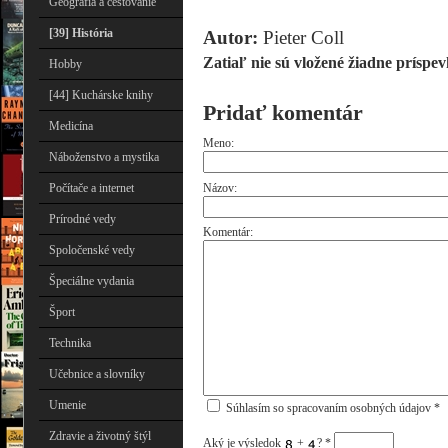
Geografia a cestovanie
[39] História
Autor:
Pieter Coll
Zatiaľ nie sú vložené žiadne príspev
Hobby
[44] Kuchárske knihy
Pridať komentár
Medicína
Meno:
Náboženstvo a mystika
Názov:
Počítače a internet
Prírodné vedy
Komentár:
Spoločenské vedy
Špeciálne vydania
Šport
Technika
Učebnice a slovníky
Umenie
Súhlasím so spracovaním osobných údajov *
Zdravie a životný štýl
Aký je výsledok
+
?
*