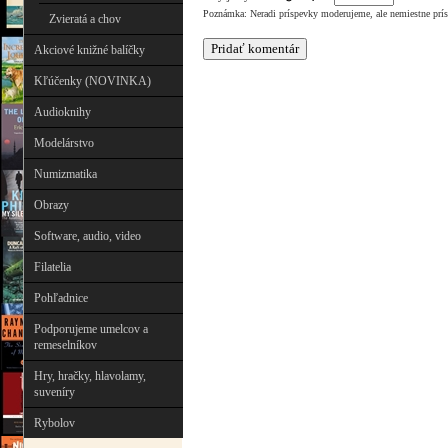
Poznámka: Neradi príspevky moderujeme, ale nemiestne prí
Zvieratá a chov
Akciové knižné balíčky
Kľúčenky (NOVINKA)
Audioknihy
Modelárstvo
Numizmatika
Obrazy
Software, audio, video
Filatelia
Pohľadnice
Podporujeme umelcov a
remeselníkov
Hry, hračky, hlavolamy,
suveníry
Rybolov