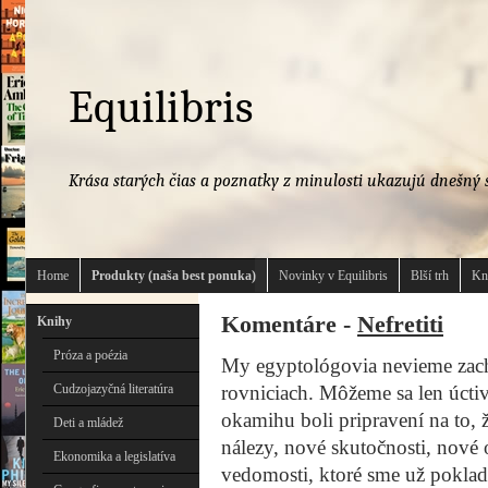
Equilibris
Krása starých čias a poznatky z minulosti ukazujú dnešný s
Home
Produkty (naša best ponuka)
Novinky v Equilibris
Blší trh
Kn
Komentáre -
Nefretiti
Knihy
Próza a poézia
My egyptológovia nevieme zachy
Cudzojazyčná literatúra
rovniciach. Môžeme sa len úcti
okamihu boli pripravení na to, 
Deti a mládež
nálezy, nové skutočnosti, nové 
Ekonomika a legislatíva
vedomosti, ktoré sme už pokladali