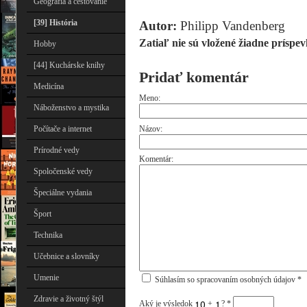
Geografia a cestovanie
[39] História
Autor:
Philipp Vandenberg
Zatiaľ nie sú vložené žiadne príspev
Hobby
[44] Kuchárske knihy
Pridať komentár
Medicína
Meno:
Náboženstvo a mystika
Názov:
Počítače a internet
Prírodné vedy
Komentár:
Spoločenské vedy
Špeciálne vydania
Šport
Technika
Učebnice a slovníky
Umenie
Súhlasím so spracovaním osobných údajov *
Zdravie a životný štýl
Aký je výsledok
+
?
*