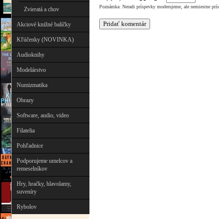
Poznámka: Neradi príspevky moderujeme, ale nemiestne prí
Zvieratá a chov
Akciové knižné balíčky
Kľúčenky (NOVINKA)
Audioknihy
Modelárstvo
Numizmatika
Obrazy
Software, audio, video
Filatelia
Pohľadnice
Podporujeme umelcov a
remeselníkov
Hry, hračky, hlavolamy,
suveníry
Rybolov