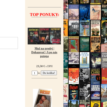
TOP PONUKY:
¯¯¯¯¯¯¯¯¯¯¯¯¯¯¯¯¯¯
Muž na prodej |
Dohazovač | A po nás
potopa
23,50 €
s DPH
ks
¯¯¯¯¯¯¯¯¯¯¯¯¯¯¯¯¯¯