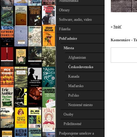
Numizmatika
Obrazy
Software, audio, video
«
Späť
Filatelia
Pohľadnice
Komentáre - T
Miesta
Afghanistan
Československo
Kanada
Maďarsko
Poľsko
Nezistené miesto
Osoby
Príležitostné
Podporujeme umelcov a