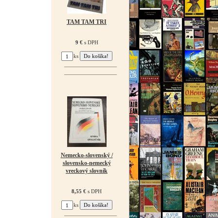
TAM TAM TRI
9 €
s DPH
ks
¯¯¯¯¯¯¯¯¯¯¯¯¯¯¯¯¯¯
¯¯¯¯¯¯¯¯¯¯¯¯¯¯¯¯¯¯
Nemecko-slovenský /
slovensko-nemecký
vreckový slovník
8,55 €
s DPH
ks