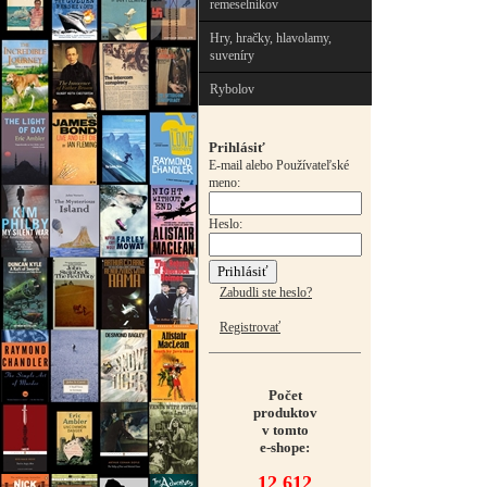
remeselníkov
Hry, hračky, hlavolamy,
suveníry
Rybolov
Prihlásiť
E-mail alebo Používateľské
meno:
Heslo:
Zabudli ste heslo?
Registrovať
Počet
produktov
v tomto
e-shope:
12 612