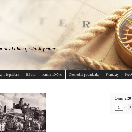
nulosti ukazujú dnešný smer...
y v Equilibris
Blší trh
Kniha návštev
Obchodné podmienky
Kontakty
FAQ
Cena:
2,20 
ks