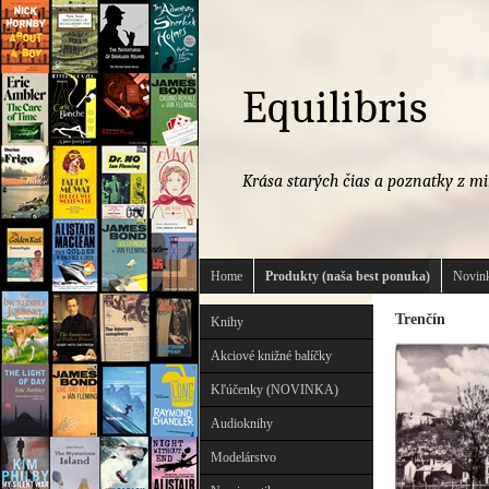
Equilibris
Krása starých čias a poznatky z mi
Home
Produkty (naša best ponuka)
Novink
Trenčín
Knihy
Akciové knižné balíčky
Kľúčenky (NOVINKA)
Audioknihy
Modelárstvo