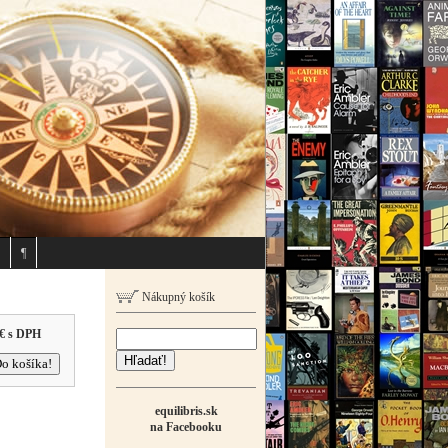
¶
Nákupný košík
€
s DPH
Hľadať!
equilibris.sk
na Facebooku