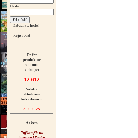
Heslo:
Zabudli ste heslo?
Registrovať
Počet
produktov
v tomto
e-shope:
12 612
Posledná
aktualizácia
bola vykonaná:
3. 2. 2025
Anketa
Najčastejšie na
internete hľadám