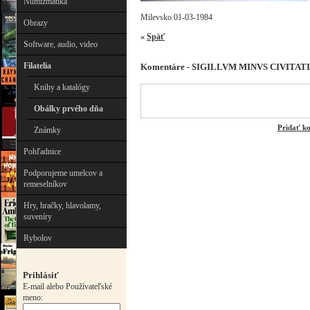
Numizmatika
Milevsko 01-03-1984
Obrazy
«
Späť
Software, audio, video
Filatelia
Komentáre - SIGILLVM MINVS CIVITAT
Knihy a katalógy
Obálky prvého dňa
Pridať k
Známky
Pohľadnice
Podporujeme umelcov a
remeselníkov
Hry, hračky, hlavolamy,
suveníry
Rybolov
Prihlásiť
E-mail alebo Používateľské
meno: