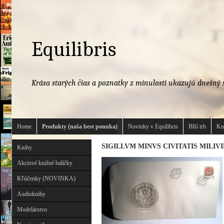
Equilibris
Krása starých čias a poznatky z minulosti ukazujú dnešný s
Home
Produkty (naša best ponuka)
Novinky v Equilibris
Blší trh
Kn
SIGILLVM MINVS CIVITATIS MILIVI
Knihy
Akciové knižné balíčky
Kľúčenky (NOVINKA)
Audioknihy
Modelárstvo