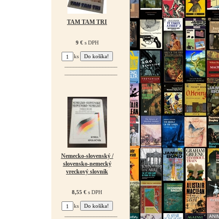
TAM TAM TRI
9 €
s DPH
ks
¯¯¯¯¯¯¯¯¯¯¯¯¯¯¯¯¯¯
¯¯¯¯¯¯¯¯¯¯¯¯¯¯¯¯¯¯
Nemecko-slovenský /
slovensko-nemecký
vreckový slovník
8,55 €
s DPH
ks