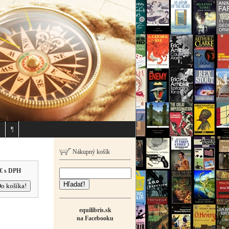
¶
Nákupný košík
€
s DPH
Hľadať!
equilibris.sk
na Facebooku