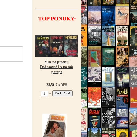
TOP PONUKY:
¯¯¯¯¯¯¯¯¯¯¯¯¯¯¯¯¯¯
Muž na prodej |
Dohazovač | A po nás
potopa
23,50 €
s DPH
ks
¯¯¯¯¯¯¯¯¯¯¯¯¯¯¯¯¯¯