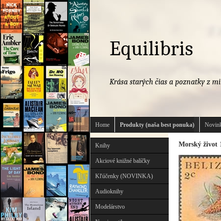
Equilibris
Krása starých čias a poznatky z mi
Home
Produkty (naša best ponuka)
Novink
Morský život 
Knihy
Akciové knižné balíčky
Kľúčenky (NOVINKA)
Audioknihy
Modelárstvo