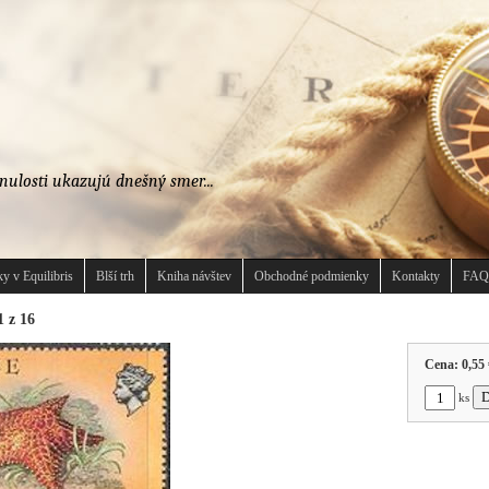
nulosti ukazujú dnešný smer...
y v Equilibris
Blší trh
Kniha návštev
Obchodné podmienky
Kontakty
FAQ
1 z 16
Cena:
0,55 
ks