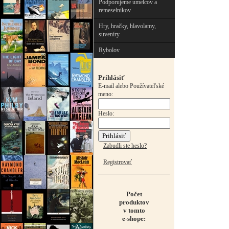
Podporujeme umelcov a
remeselníkov
Hry, hračky, hlavolamy,
suveníry
Rybolov
Prihlásiť
E-mail alebo Používateľské
meno:
Heslo:
Zabudli ste heslo?
Registrovať
Počet
produktov
v tomto
e-shope: