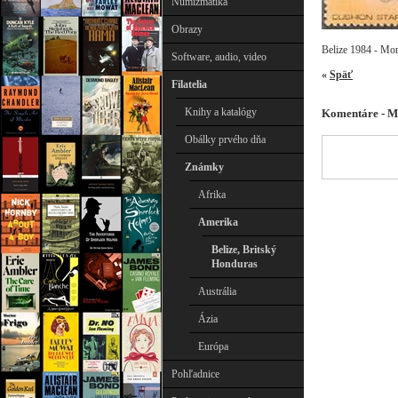
Numizmatika
Obrazy
Belize 1984 - Mor
Software, audio, video
«
Späť
Filatelia
Knihy a katalógy
Komentáre - Mo
Obálky prvého dňa
Známky
Afrika
Amerika
Belize, Britský
Honduras
Austrália
Ázia
Európa
Pohľadnice