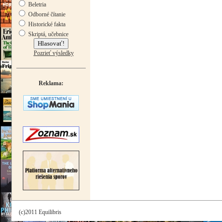
Beletria
Odborné čítanie
Historické fakta
Skriptá, učebnice
Pozrieť výsledky
Reklama:
(c)2011 Equilibris