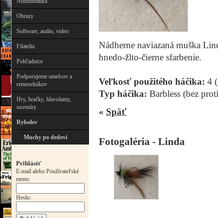
Numizmatika
Obrazy
Software, audio, video
Nádherne naviazaná muška Linda
Filatelia
hnedo-žlto-čierne sfarbenie.
Pohľadnice
Podporujeme umelcov a
Veľkosť použitého háčika:
4 (
remeselníkov
Typ háčika:
Barbless (bez prot
Hry, hračky, hlavolamy,
suveníry
«
Späť
Rybolov
Muchy po dedovi
Fotogaléria - Linda
Prihlásiť
E-mail alebo Používateľské
meno:
Heslo: