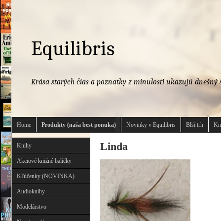
Equilibris
Krása starých čias a poznatky z minulosti ukazujú dnešný s
Home
Produkty (naša best ponuka)
Novinky v Equilibris
Blší trh
Kn
Linda
Knihy
Akciové knižné balíčky
Kľúčenky (NOVINKA)
Audioknihy
Modelárstvo