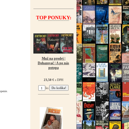
TOP PONUKY:
¯¯¯¯¯¯¯¯¯¯¯¯¯¯¯¯¯¯
Muž na prodej |
Dohazovač | A po nás
potopa
23,50 €
s DPH
ks
openie.
¯¯¯¯¯¯¯¯¯¯¯¯¯¯¯¯¯¯