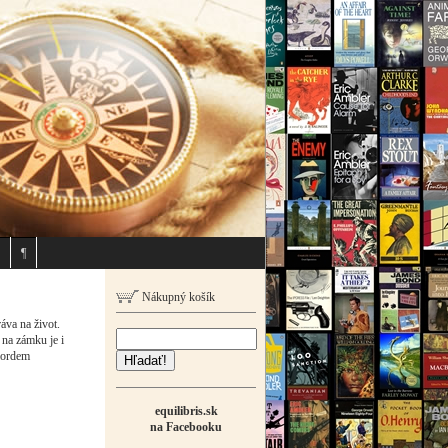
¶
Nákupný košík
áva na život.
na zámku je i
lordem
Hľadať!
equilibris.sk
na Facebooku