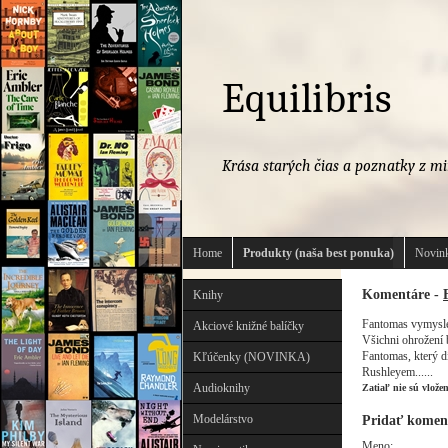
Equilibris
Krása starých čias a poznatky z mi
Home
Produkty (naša best ponuka)
Novink
Komentáre -
Knihy
Fantomas vymyslel
Akciové knižné balíčky
Všichni ohrožení 
Fantomas, který 
Kľúčenky (NOVINKA)
Rushleyem......
Audioknihy
Zatiaľ nie sú vlože
Modelárstvo
Pridať komen
Meno: