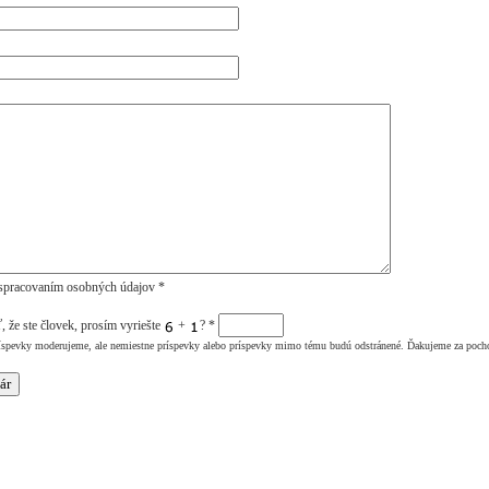
spracovaním osobných údajov *
, že ste človek, prosím vyriešte
+
?
*
íspevky moderujeme, ale nemiestne príspevky alebo príspevky mimo tému budú odstránené. Ďakujeme za poch