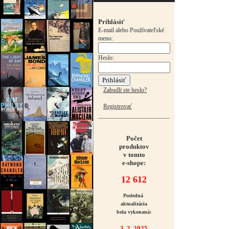
Prihlásiť
E-mail alebo Používateľské
meno:
Heslo:
Zabudli ste heslo?
Registrovať
Počet
produktov
v tomto
e-shope:
12 612
Posledná
aktualizácia
bola vykonaná:
3. 2. 2025