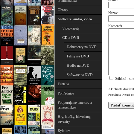
Numizmatika
Obrazy
Názov:
Software, audio, video
Komentár:
Videokazety
CD a DVD
Dokumenty na DVD
Filmy na DVD
Hudba na DVD
Software na DVD
Súhlasím so 
Filatelia
Ak chcete dokázať
Pohľadnice
Poznámka: Neradi pr
Podporujeme umelcov a
remeselníkov
Hry, hračky, hlavolamy,
suveníry
Rybolov