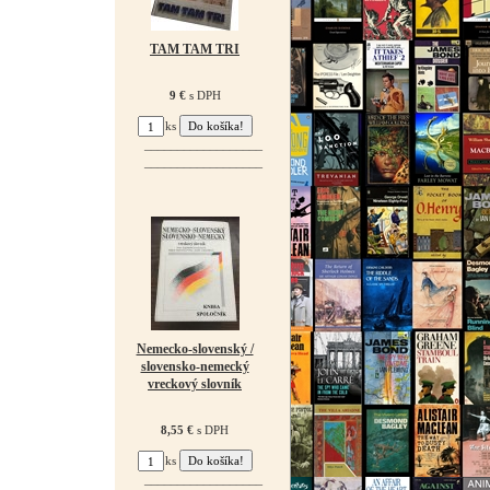
TAM TAM TRI
9 €
s DPH
ks
¯¯¯¯¯¯¯¯¯¯¯¯¯¯¯¯¯¯
¯¯¯¯¯¯¯¯¯¯¯¯¯¯¯¯¯¯
Nemecko-slovenský /
slovensko-nemecký
vreckový slovník
8,55 €
s DPH
ks