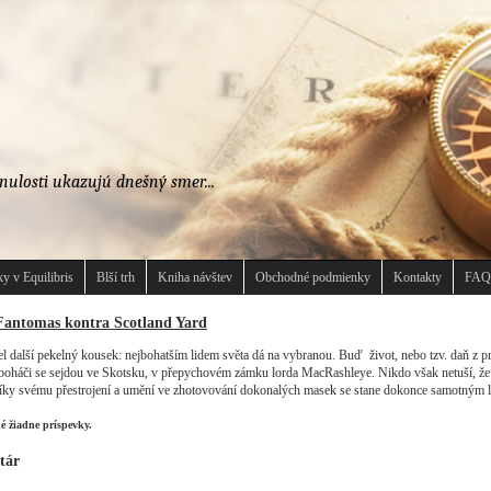
nulosti ukazujú dnešný smer...
y v Equilibris
Blší trh
Kniha návštev
Obchodné podmienky
Kontakty
FAQ
Fantomas kontra Scotland Yard
 další pekelný kousek: nejbohatším lidem světa dá na vybranou. Buď život, nebo tzv. daň z pr
boháči se sejdou ve Skotsku, v přepychovém zámku lorda MacRashleye. Nikdo však netuší, že 
díky svému přestrojení a umění ve zhotovování dokonalých masek se stane dokonce samotným 
né žiadne príspevky.
tár